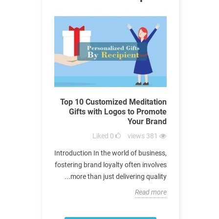
tial Arts
Top 10 Customized Meditation
A Co
 Perfect for
Gifts with Logos to Promote
Materia
 Promotion
Your Brand
Gift
views
450
Liked
0
views
381
n the world of
Introduction In the world of business,
Introdu
ategy of using
fostering brand loyalty often involves
significance
romote brands
more than just delivering quality...
extends 
s long been a...
Read more
Read more