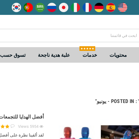
★★★★★
محتويات
خدمات
علبة هدية ناجحة
تسوق حسب ا
POSTED IN - يونيو"
أفضل الهدايا للتجمعات العا
Views
5954
لقد ألقينا نظرة على أفضل 