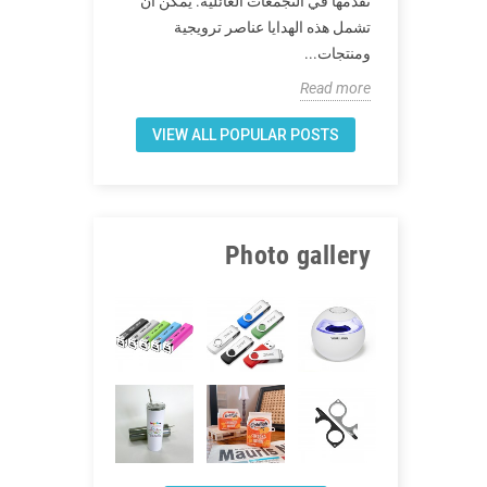
 -19 ، ما هي أفضل الهدايا
نقدمها في التجمعات العائلية. يمكن أن
يد -19؟ اليوم سوف
تشمل هذه الهدايا عناصر ترويجية
ونتيجة لذلك تر
ومنتجات...
المستشفيات ال
Read more
Read more
VIEW ALL POPULAR POSTS
Photo gallery