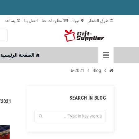
طرق الشعار
تبوك
معلومات عنا
اتصل بنا
يساعد
help_outline
location_on
card_giftcard
view_headline
الصفحة الرئيسية
home
6-2021
chevron_right
Blog
chevron_right
SEARCH IN BLOG
 : "2021