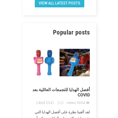
VIEW ALL LATEST POSTS
Popular posts
ظفين بعد
أفضل الهدايا للتجمعات العائلية بعد
هدايا لمنحها
COVID
في COVID
iews
5795
Liked
23
2
views
5954
Liked
1
C العديد من العائلات.
لقد ألقينا نظرة على أفضل الهدايا التي
تعد مستشفيات ا