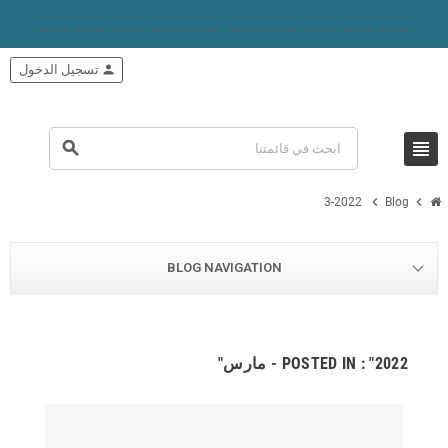
person
تسجيل الدخول
view_headline
search
chevron_right
chevron_right
3-2022
Blog
BLOG NAVIGATION
POSTED IN : "2022 - مارس"