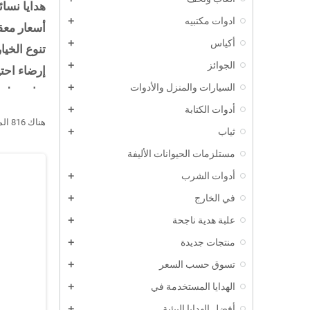
هدايا نسا
ادوات مكتبيه
أسعار معق
أكياس
تنوع الخيا
الجوائز
إرضاء احتي
السيارات والمنزل والأدوات
مناسبة لج
أدوات الكتابة
عرض المزي
هناك 816 المنتجات.
ثياب
مستلزمات الحيوانات الأليفة
أدوات الشرب
في الخارج
علبة هدية ناجحة
منتجات جديدة
تسوق حسب السعر
الهدايا المستخدمة في
أفضل الهدايا البيئية