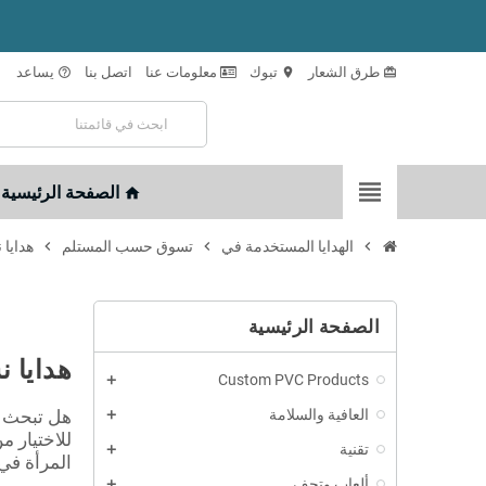
طرق الشعار
تبوك
معلومات عنا
اتصل بنا
يساعد
help_outline
location_on
card_giftcard
view_headline
الصفحة الرئيسية
home
chevron_right
الهدايا المستخدمة في
chevron_right
تسوق حسب المستلم
chevron_right
هدايا 
الصفحة الرئيسية
هدايا 
Custom PVC Products
العافية والسلامة
هل تبحث ع
للاختيار م
تقنية
المرأة في 
ألعاب وتحف