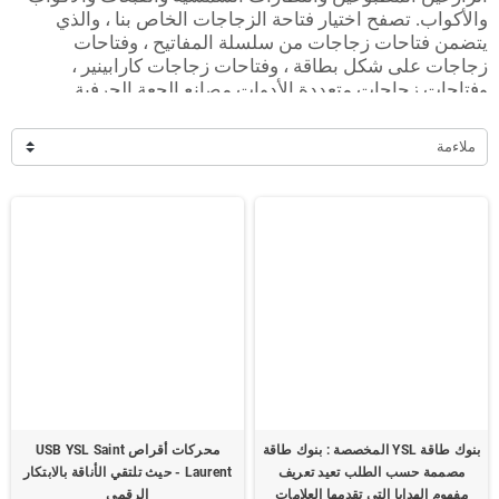
والأكواب. تصفح اختيار فتاحة الزجاجات الخاص بنا ، والذي
يتضمن فتاحات زجاجات من سلسلة المفاتيح ، وفتاحات
زجاجات على شكل بطاقة ، وفتاحات زجاجات كارابينير ،
وفتاحات زجاجات متعددة الأدوات مصانع الجعة الحرفية .
منتج بالجملة لمصانع الجعة
:
اكتشف هدايا رائعة تناسب مختلف
ملاءمة
الأحداث، مثل الافتتاحيات الكبرى لمصانع الجعة أو مهرجانات
البيرة، بأسعار اقتصادية.
تعزيز العلامة التجارية:
اترك انطباعًا قويًا بإضافة شعار الشركة
أو بصمتها لتقديم أفضل عرض للعلامة التجارية.
تنوع المنتجات:
استعرض مجموعة واسعة من منتج بالجملة
لمصانع الجعة ، بما في ذلك: الزارعين المطبوعين، النظارات
الشمسية، القبعات، الأكواب ومصانع الجعة الحرفية .
عرض المزيد من المنتجات
بنوك طاقة YSL المخصصة : بنوك طاقة
محركات أقراص USB YSL Saint
مصممة حسب الطلب تعيد تعريف
Laurent - حيث تلتقي الأناقة بالابتكار
مفهوم الهدايا التي تقدمها العلامات
الرقمي