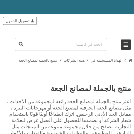
person
تسجيل الدخول
view_headline
search
chevron_right
chevron_right
chevron_right
الهدايا المستخدمة في
هدية الشركات
منتج بالجملة لمصانع الجعة
منتج بالجملة لمصانع الجعة
اعثر منتج بالجملة لمصانع الجعة رائعة لمجموعة من الأحداث ،
مثل مصانع الجعة الحرفية لمصنع الجعة أو مهرجانات البيرة ،
مقابل الحد الأدنى الرخيص. اترك انطباعًا أوليًا قويًا باستخدام
شعار الشركة أو بصمةها للحصول على أفضل عرض للعلامة
التجارية. تصفح من خلال مجموعة متنوعة من المنتجات مثل
الزارعين المطبوعين والنظارات الشمسية والقبعات والأكواب