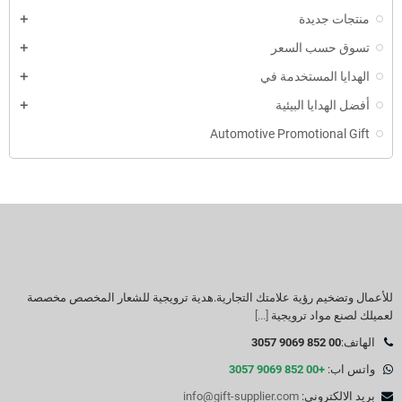
منتجات جديدة
تسوق حسب السعر
الهدايا المستخدمة في
أفضل الهدايا البيئية
Automotive Promotional Gift
للأعمال وتضخيم رؤية علامتك التجارية.هدية ترويجية للشعار المخصص مخصصة
لعميلك لصنع مواد ترويجية
[...]
الهاتف:
00 852 9069 3057
واتس اب:
+00 852 9069 3057
بريد الالكتروني:
info@gift-supplier.com