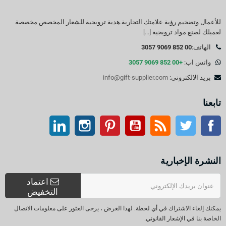
للأعمال وتضخيم رؤية علامتك التجارية.هدية ترويجية للشعار المخصص مخصصة
لعميلك لصنع مواد ترويجية
[...]
الهاتف:
00 852 9069 3057
واتس اب:
+00 852 9069 3057
بريد الالكتروني:
info@gift-supplier.com
تابعنا
تويتر
آر إس إس
موقع التواصل الاجتماعي الفيسبوك
موقع يوتيوب
بينتيريست
انستغرام
ينكدين
النشرة الإخبارية
اعتماد
التخفيض
يمكنك إلغاء الاشتراك في أي لحظة. لهذا الغرض ، يرجى العثور على معلومات الاتصال