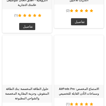
كرات البيسبول الناعمة والرغوية كرات
مكبر صوت بلوتوث مخصص للعروض
التدريب للاعبين
الترويجية - أطلق العنان لموسيقى
علامتك التجارية
(2)
(1)
تفاصيل
تفاصيل
الاستماع المخصص: AirPods Pro
حلول الطاقة المخصصة: بنك الطاقة
وسماعات الأذن القابلة للتخصيص
المنقوش، وحزمة البطارية المخصصة
والشواحن المطبوعة