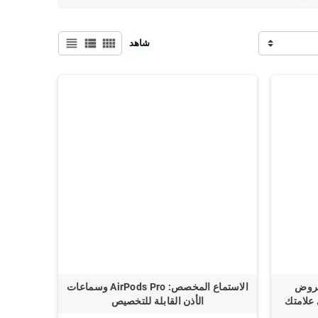
 المؤسسات الكبيرة.
view_headline
view_list
view_comfy
شاهد
عروض
الاستماع المخصص: AirPods Pro وسماعات
 علامتك
الأذن القابلة للتخصيص