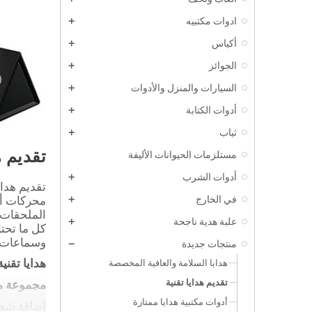
ادوات مكتبيه
أكياس
الجوائز
السيارات والمنزل والأدوات
أدوات الكتابة
ثياب
تقديم ه
مستلزمات الحيوانات الأليفة
أدوات الشرب
تقديم هداي
في الخارج
الملحقات 
علبة هدية ناجحة
كل ما تحت
وسماعات ا
منتجات جديدة
هدايا السلامة والعافية المخصصة
هدايا تقني
تقديم هدايا تقنية
مجموعة مت
أدوات مكتبية هدايا ممتازة
إضافة شع