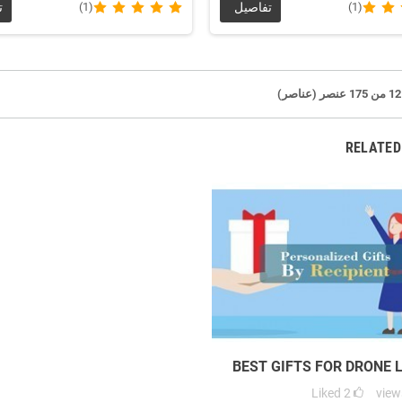
(1)
تفاصيل
(1)
ت
RELATED
BEST GIFTS FOR DRONE 
Liked
2
view