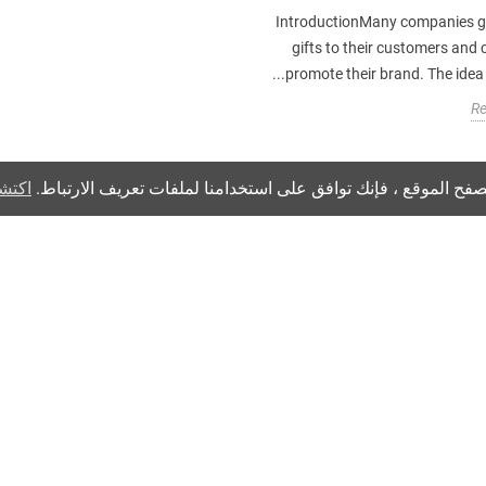
IntroductionMany companies 
gifts to their customers and c
promote their brand. The idea of
R
فح الموقع ، فإنك توافق على استخدامنا لملفات تعريف الارتباط.
اكتشف
النشرة الإخبارية
يمكنك إلغاء الاشتراك في أي لحظة. لهذا الغرض ، يرجى العثور على معلومات الاتصال 
مركز المساعدة
كيفية اختيار الهدايا
التعليمات
هدايا حسب السعر