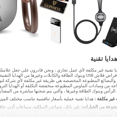
دايا تقنية
ا تقنية غير مكلفة لأي عمل تجاري ، ونحن قادرون على جعل علامتك 
محركات أقراص فلاش USB وبنوك الطاقة والكابلات وغيرها من الهد
والبضائع المطبوعة المخصصة هي طريقة غير مكلفة لأي شركة لتوزي
اجه من وسادات الماوس المطبوعة منخفضة التكلفة أو الهدايا التر
لرأس وبنوك الطاقة وغيرها ، والتي يتم شحنها مباشرة من المصانع
ة غير مكلفة :
هدايا تقنية عملية بأسعار تنافسية تناسب مختلف الميزا
نوعة من الخيارات:
باور بانك، شواحن لاسلكية، سماعات أذن، حاف
ار مخصص:
إمكانية تخصيص الهدايا بشعارك لتعزيز هوية علامتك التج