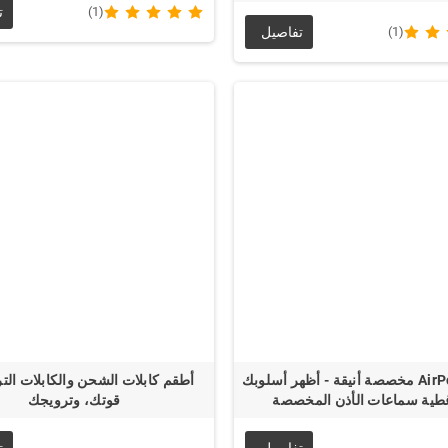
(1)
ت
(1)
تفاصيل
حافظة AirPod مخصصة أنيقة - أظهر أسلوبك
أطقم كابلات الشحن والكابلات التر
غطية سماعات الأذن المخصصة
قوتك، وترويجك
تفاصيل
ت