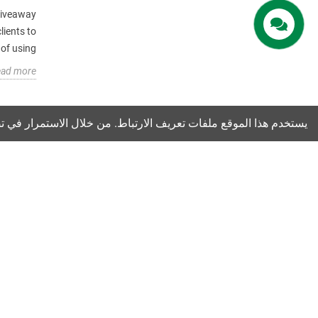
giveaway
lients to
 using...
ead more
يستخدم هذا الموقع ملفات تعريف الارتباط. من خلال الاستمرار في تص
للأعمال وتضخيم رؤية علامتك التجارية.هدية ترويجية للشعار
المخصص مخصصة لعميلك لصنع مواد ترويجية
[...]
الهاتف:
00 852 9069 3057
واتس اب:
+00 852 9069 3057
بريد الالكتروني:
info@gift-supplier.com