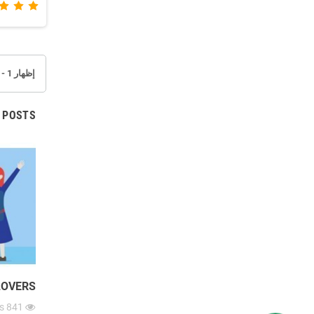
إظهار 1 - 12 من 175 عنصر (عناصر)
 POSTS
LOVERS
s
841