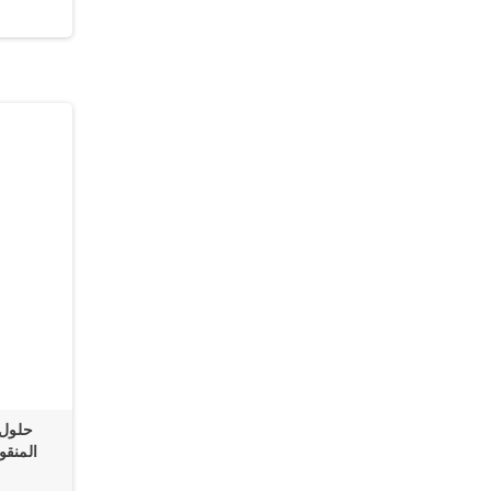
حلول 
المنق