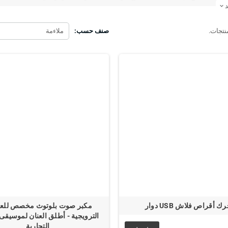
expand_more
يع الأنشطة التجارية:
تقديم هدايا تقنية من الشركات الصغيرة إلى
 تقنية :
هدايا تقنية غير مكلفة تُستخدم يوميًا وتترك انطباعًا إيجابيًا.
صنف حسب:
ملاءمة
د من المنتجات
ك أقراص فلاش USB دوار
مكبر صوت بلوتوث مخصص لل
الترويجية - أطلق العنان لموسيقى
التجارية