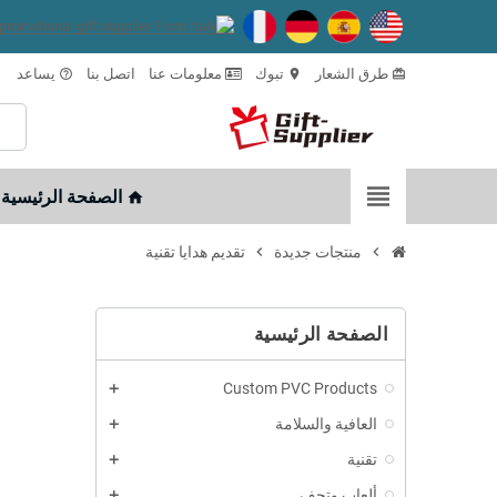
طرق الشعار
تبوك
معلومات عنا
اتصل بنا
يساعد
help_outline
location_on
card_giftcard
view_headline
الصفحة الرئيسية
home
chevron_right
منتجات جديدة
chevron_right
تقديم هدايا تقنية
الصفحة الرئيسية
Custom PVC Products
العافية والسلامة
تقنية
ألعاب وتحف