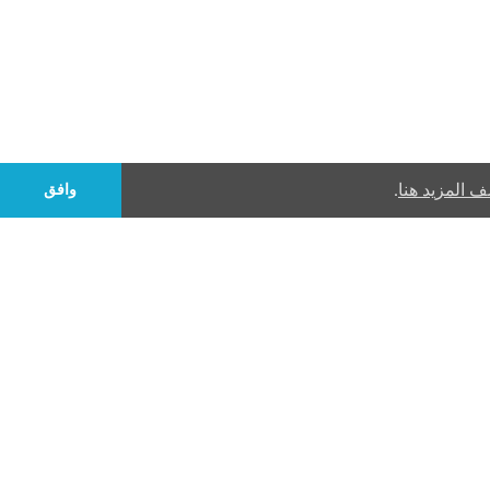
 المزيد هنا
.
وافق
إشتراك
الخاصة بنا في الإشعار القانوني.
 الترويجية
كائن الخدمة
هدايا الأعمال