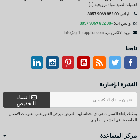
لعميلك لصنع مواد ترويجية
[...]
الهاتف:
00 852 9069 3057
واتس اب:
+00 852 9069 3057
بريد الالكتروني:
info@gift-supplier.com
تابعنا
تويتر
آر إس إس
موقع التواصل الاجتماعي الفيسبوك
موقع يوتيوب
بينتيريست
انستغرام
ينكدين
النشرة الإخبارية
اعتماد
التخفيض
يمكنك إلغاء الاشتراك في أي لحظة. لهذا الغرض ، يرجى العثور على معلومات الاتصال
الخاصة بنا في الإشعار القانوني.
مركز المساعدة