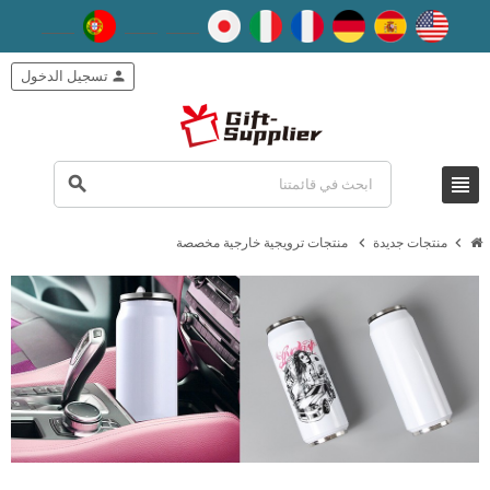
person
تسجيل الدخول
view_headline
search
chevron_right
chevron_right
منتجات جديدة
منتجات ترويجية خارجية مخصصة