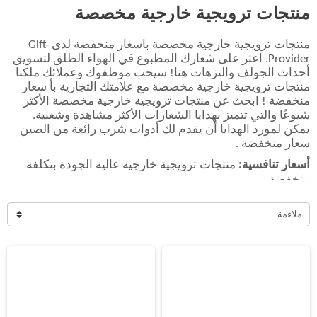
منتجات ترويجية خارجية مخصصة
منتجات ترويجية خارجية مخصصة بأسعار منخفضة لدى Gift-
Provider. اعثر على شعارك المطبوع في الهواء الطلق لتسويق
أحداث الجولف والنزهات هنا! سيحب موظفوك وعملائك ملكنا
منتجات ترويجية خارجية مخصصة مع علامتك التجارية بأ سعار
منخفضة ! ابحث عن منتجات ترويجية خارجية مخصصة الأكثر
شيوعًا والتي تتميز بهدايا الشعارات الأكثر مشاهدة وشعبية.
يمكن لمورد الهدايا أن يقدم لك أدوات شرب رائعة من الصين
سعار منخفضة .
أسعار تنافسية:
منتجات ترويجية خارجية عالية الجودة بتكلفة
منخفضة.
تصميم مخصص:
إمكانية طباعة أو تطريز شعارك أو رسالتك
ملاءمة
الترويجية.
مثالية للاستخدام الخارجي:
هدايا مصممة للأنشطة الرياضية،
السفر، والنزهات.
تعزيز الهوية التجارية:
الترويج لعلامتك التجارية بمنتجات عملية
تُستخدم يوميًا.
عرض المزيد من المنتجات