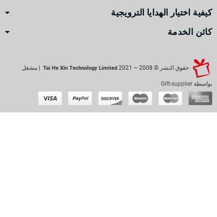
كيفية اختيار الهدايا الترويجية
كائن الخدمة
حقوق النشر © 2008 ~ 2021
| مشغل
Tai He Xin Technology Limited
بواسطة
Gift-supplier