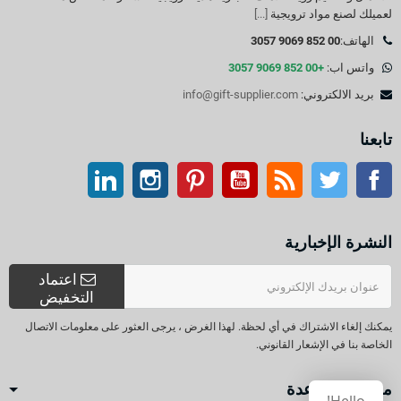
لعميلك لصنع مواد ترويجية
[...]
الهاتف:
00 852 9069 3057
واتس اب:
+00 852 9069 3057
بريد الالكتروني:
info@gift-supplier.com
تابعنا
تويتر
آر إس إس
موقع التواصل الاجتماعي الفيسبوك
موقع يوتيوب
بينتيريست
انستغرام
ينكدين
النشرة الإخبارية
اعتماد
التخفيض
يمكنك إلغاء الاشتراك في أي لحظة. لهذا الغرض ، يرجى العثور على معلومات الاتصال
الخاصة بنا في الإشعار القانوني.
مركز المساعدة