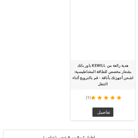
هدية رائعة من KEWILL باور بانك
بشعار مخصص للطاقة المغناطيسية:
اشحن أجهزتك بأناقة - قم بالترويج أثناء
التنقل
(1)
تفاصيل
إظهار 1 - 9 من 9 عنصر (عناصر)