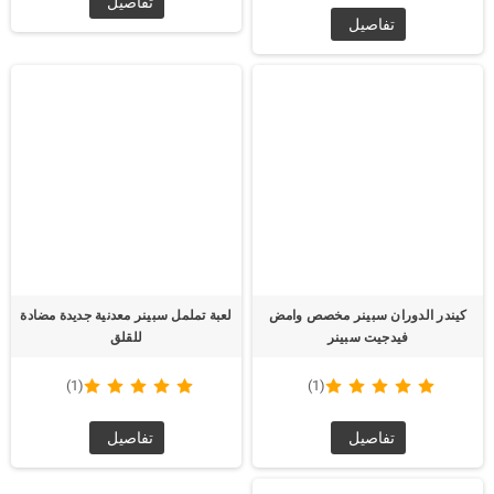
تفاصيل
تفاصيل
كيندر الدوران سبينر مخصص وامض
لعبة تململ سبينر معدنية جديدة مضادة
فيدجيت سبينر
للقلق
(1)
(1)
تفاصيل
تفاصيل