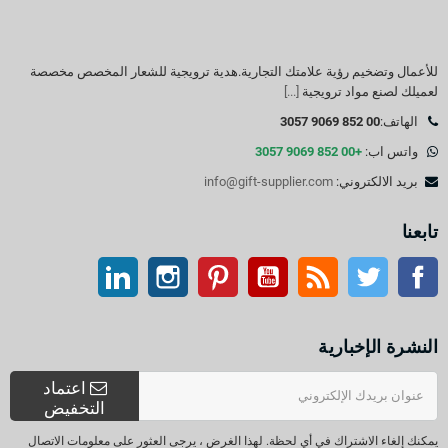
للأعمال وتضخيم رؤية علامتك التجارية.هدية ترويجية للشعار المخصص مخصصة
لعميلك لصنع مواد ترويجية
[...]
الهاتف:
00 852 9069 3057
واتس اب:
+00 852 9069 3057
بريد الالكتروني:
info@gift-supplier.com
تابعنا
تويتر
آر إس إس
موقع التواصل الاجتماعي الفيسبوك
موقع يوتيوب
بينتيريست
انستغرام
ينكدين
النشرة الإخبارية
اعتماد
التخفيض
يمكنك إلغاء الاشتراك في أي لحظة. لهذا الغرض ، يرجى العثور على معلومات الاتصال