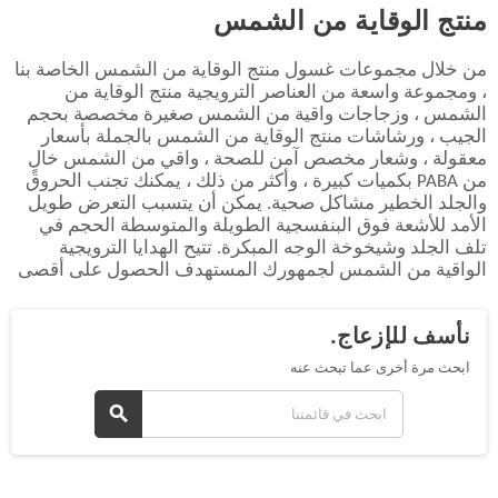
منتج الوقاية من الشمس
من خلال مجموعات غسول منتج الوقاية من الشمس الخاصة بنا
، ومجموعة واسعة من العناصر الترويجية منتج الوقاية من
الشمس ، وزجاجات واقية من الشمس صغيرة مخصصة بحجم
الجيب ، ورشاشات منتج الوقاية من الشمس بالجملة بأسعار
معقولة ، وشعار مخصص آمن للصحة ، واقي من الشمس خالٍ
من PABA بكميات كبيرة ، وأكثر من ذلك ، يمكنك تجنب الحروق
والجلد الخطير مشاكل صحية. يمكن أن يتسبب التعرض طويل
الأمد للأشعة فوق البنفسجية الطويلة والمتوسطة الحجم في
تلف الجلد وشيخوخة الوجه المبكرة. تتيح الهدايا الترويجية
الواقية من الشمس لجمهورك المستهدف الحصول على أقصى
استفادة من تجربتهم في الهواء الطلق (بدون حروق الشمس!).
عرض المزيد من المنتجات
نأسف للإزعاج.
ابحث مرة أخرى عما تبحث عنه
search