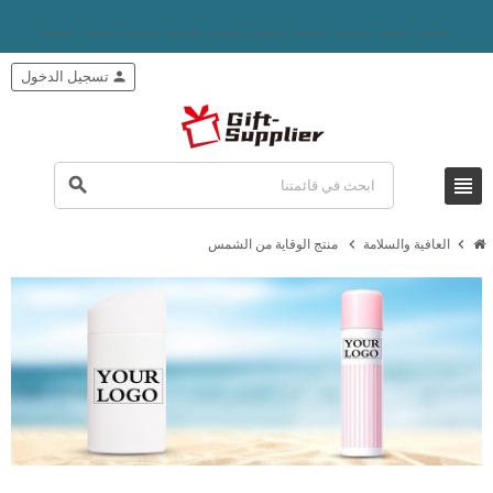
person
تسجيل الدخول
view_headline
search
chevron_right
chevron_right
العافية والسلامة
منتج الوقاية من الشمس