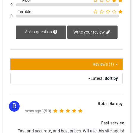
Poor
0
Terrible
0
Ask a question
Write your review
Reviews (1)
Latest
Sort by:
Robin Barney
R
3 years ago
(5.0)
Fast service
Fast and accurate, and best prices. Will use this site again!