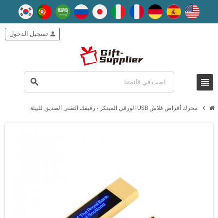
person
تسجيل الدخول
view_headline
search
chevron_right
محرك أقراص فلاش USB الورقي المبتكر - رفيقك التقني الصديق للبيئة