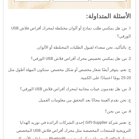
الأسئلة المتداولة:
1. س: هل يمكنني طلب نماذج أو ألوان مختلطة لمحرك أقراص فلاش USB
الورقي؟
ج: بالتأكيد، نحن سعداء لقبول الطلبات المختلطة أو الألوان.
2. س: هل يمكنني تخصيص محرك أقراص فلاش USB الورقي؟
ج: نعم، يتوفر أيضًا شعار مخصص أو شكل مخصص. ستكون المهلة أطول مثل
20-25 يومًا اعتمادًا على الكمية.
3. س: هل تقدمون عينات مجانية لمحرك أقراص فلاش USB الورقي؟
ج: نحن نقدم العينة مجانًا بعد التحقق من معلومات العميل.
4. س: من نحن؟
ج: تعتبر شركة Gift-Supplier إحدى الشركات الرائدة في توريد الهدايا
الترويجية للمنتجات المخصصة مثل محرك أقراص فلاش USB المخصص
وبنوك الطاقة المحمولة ومكبرات صوت Bluetooth وسماعات الأذن التي