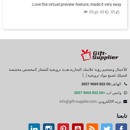
Love the virtual preview feature, made it very easy.
0
0
0
للأعمال وتضخيم رؤية علامتك التجارية.هدية ترويجية للشعار المخصص مخصصة
لعميلك لصنع مواد ترويجية
[...]
الهاتف:
00 852 9069 3057
واتس اب:
+00 852 9069 3057
بريد الالكتروني:
info@gift-supplier.com
تابعنا
تويتر
آر إس إس
موقع التواصل الاجتماعي الفيسبوك
موقع يوتيوب
بينتيريست
انستغرام
ينكدين