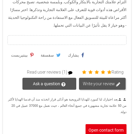
التزام علامتك التجارية بالابتكار والكوكب. وبلمسة شخصية، تصبح محركات
الأقراص هذه أدوات قوية للتعرف على العلامة التجارية وتذكرها. اختر مسارًا
أكثر مراعاة للبيئة للتسويق الفعال مع الاستفادة من راحة التكنولوجيا الحديثة
- وهو خيار لا يقل تأثيرًا عن البيانات التي تحملها.
يشارك
سقسقة
بينتيريست
Read user reviews (1)
Rating
Ask a question
Write your review
يعد اختيارك لنا كمورد للهدايا الترويجية هو أذكى قرار اتخذته منذ أن قدمنا الهدايا لأكثر
person
person
من 50 علامة تجارية مشهورة في جميع أنحاء العالم ، حيث نعمل مع 37000 عميل في 20
دولة.
Open contact form