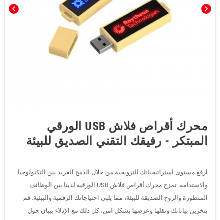
chevron_left
chevron_right
محرك أقراص فلاش USB الورقي
المبتكر - رفيقك التقني الصديق للبيئة
ارفع مستوى استراتيجياتك الترويجية من خلال الدمج الفريد بين التكنولوجيا
والاستدامة. تمزج محرك أقراص فلاش USB الورقية لدينا بين الوظائف
المتطورة والروح الصديقة للبيئة، مما يلبي احتياجاتك الرقمية والبيئية. قم
بتخزين بياناتك ونقلها وعرضها بشكل آمن، كل ذلك مع الإدلاء ببيان حول