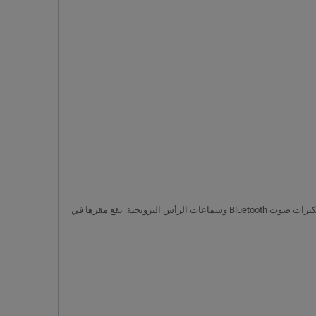
ج: تعتبر شركة Gift-Supplier إحدى الشركات الرائدة في توريد الهدايا الترويجية للمنتجات المخصصة مثل محركات أقراص USB وبنوك الطاقة المحمولة ومكبرات صوت Bluetooth وسماعات الرأس الترويجية. يقع مقرها في