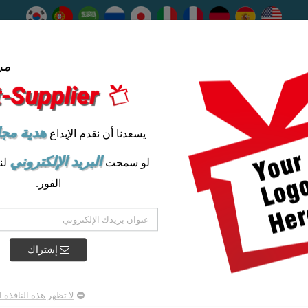
مر
Gift-Supplier
★★★★★
محتويات
خدمات
علبة هدية ناجحة
تسوق حسب ا
هدية مجا
يسعدنا أن نقدم الإبداع
 والاستدامة
البريد الإلكتروني
لو سمحت
لن
الفور.
سماعات أذن صديقة للبيئة وسماعات رأس 
إشتراك
ارفع مستوى تجربتك الصوتية مع مجموعتنا الحصرية التي تتميز بسماعات رأس ت
سماعات أذن صديقة للبيئة . لا توفر سماعات الرأس الترويجية الخاصة بنا جودة
فحسب، بل توفر أيضًا حلاً أنيقًا للاتصال بدون استخدام اليدين. قم بإقرانها مع 
لا تظهر هذه النافذة 