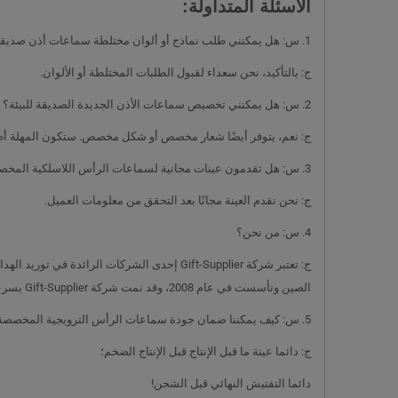
الأسئلة المتداولة:
1. س: هل يمكنني طلب نماذج أو ألوان مختلطة سماعات أذن صديقة للبيئة ؟
ج: بالتأكيد، نحن سعداء لقبول الطلبات المختلطة أو الألوان.
2. س: هل يمكنني تخصيص سماعات الأذن الجديدة الصديقة للبيئة؟
ج: نعم، يتوفر أيضًا شعار مخصص أو شكل مخصص. ستكون المهلة أطول مثل 20-25 يومًا اعتمادًا 
3. س: هل تقدمون عينات مجانية لسماعات الرأس اللاسلكية المخصصة؟
ج: نحن نقدم العينة مجانًا بعد التحقق من معلومات العميل.
4. س: من نحن؟
الصين وتأسست في عام 2008، وقد نمت شركة Gift-Supplier بسرعة لتصبح رائدة في هذا المجال.
5. س: كيف يمكننا ضمان جودة سماعات الرأس الترويجية المخصصة؟
ج: دائما عينة ما قبل الإنتاج قبل الإنتاج الضخم؛
دائما التفتيش النهائي قبل الشحن!