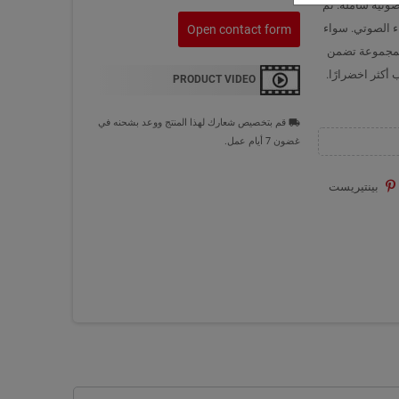
صوتية شاملة. تم
ء الصوتي. سواء
Open contact form
المجموعة تضمن
أكثر اخضرارًا.
PRODUCT VIDEO
قم بتخصيص شعارك لهذا المنتج ووعد بشحنه في
local_shipping
غضون 7 أيام عمل.
بينتيريست