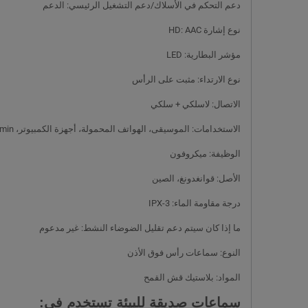
دعم التحكم في الأسلاك/دعم التشغيل الرئيسي: الدعم
نوع إشارة HD: AAC
مؤشر البطارية: LED
نوع الارتداء: مثبت على الرأس
الاتصال: لاسلكي + سلكي
الاستخدامات: الموسيقى، الهواتف المحمولة، أجهزة الكمبيوتر، DJ، Garmin، الرياضة، طبق الحمى، السفر، مقاهي الإنترنت، سماعات iPod، سماعات HiFi
الوظيفة: ميكروفون
الأصل: قوانغدونغ، الصين
درجة مقاومة الماء: IPX-3
ما إذا كان سيتم دعم تقليل الضوضاء النشط: غير مدعوم
النوع: سماعات رأس فوق الأذن
المواد: بلاستيك قش القمح
سماعات صديقة للبيئة تستخدم في: