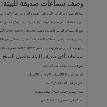
وصف سماعات صديقة للبيئة:
تتيح لك سماعات الرأس الترويجية الجديدة الدردشة طوال اليوم بشك
تتميز سماعات أذن صديقة للبيئة لدينا بمحركات ديناميكية مقاس 40 مم حتى تتمكن من الاستماع إلى قائمة التشغيل الخاصة بك بصوت واضح ومفصل بالكامل مع صوت جهير عميق.
تتيح لك سماعة الرأس الجديدة بتقنية Wheat Straw Bluetooth الاستمتاع بتجربة صوتية مُرضية مع سماعة الرأس المدمجة هذه التي توضع فوق الرأس والمجهزة بوسادات أذن فخمة لتوفير الراحة.
تدعم سماعة الرأس اللاسلكية المخصصة الاتصال اللاسلكي عبر البلوتوث؛ يدعم تشغيل بطاقة SD، ويدخل بطاقة SD في سماعة 
اطبع سماعات رأس بلوتوث جديدة من Wheat Straw باسم علامتك التجارية أو شعارك واستخدمها كهدية ترويجية للترويج لعلامتك التجارية.
سماعات أذن صديقة للبيئة
تفاصيل المنتج:
سواء كانت لاسلكية: نعم لاسلكية
طريقة الارتباط اللاسلكي: الترددات اللاسلكية
دعم قراءة بطاقة الذاكرة: نعم
مبدأ الصوت (شكل البوق): ملف متحرك
التحكم في مستوى الصوت: الدعم