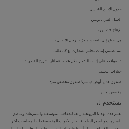
جدول الإنتاج القياسي :
العمل الفني : يومين
الإنتاج: 8-12 يومًا
هل تحتاج إلى الشحن مبكرًا؟ يرجى الاتصال بنا!
يتم تضمين إثبات مجاني لشعارك مع كل طلب.
*الموافقة على إثبات الشعار خلال 24 ساعة لتلبية تاريخ الشحن.*
خيارات التغليف:
صندوق هدايا أبيض قياسي/صندوق مخصص متاح
مخصص: متاح
يستخدم ل
تعتبر هذه الهدايا الترويجية رائعة للحفلات الموسيقية والمتنزهات ومناطق
المتنزهات والفرق الرياضية. تعتبر الأكواب المخصصة ذات المصاصات أكثر
متعة من الكتيبات المملة أو بطاقات العمل في المعارض التجارية. اتصل بنا