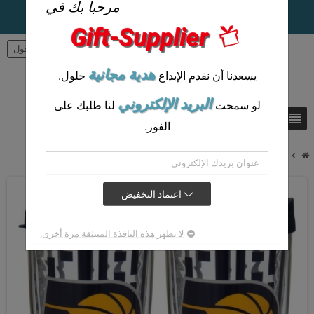
مرحبا بك في
Gift-Supplier
person
تسجيل الدخول
هدية مجانية
يسعدنا أن نقدم الإبداع
حلول.
البريد الإلكتروني
لو سمحت
لنا طلبك على
view_headline
search
الفور.
chevron_right
أكواب مترابطة مخصصة و أكواب بلاستيكية شخصية
اعتماد التخفيض
لا تظهر هذه النافذة المنبثقة مرة أخرى.