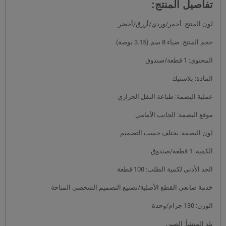
تفاصيل المنتج:
لون المنتج: أحمر/وردي/أزرق/أخضر
حجم المنتج: ضياء 8 سم (3.15 بوصة)
المحتوى: 1 قطعة/صندوق
المادة: بلاستيك
عملية البصمة: طباعة النقل الحراري
موقع البصمة: الجانب الأمامي
لون البصمة: يختلف حسب التصميم
الكمية: 1 قطعة/صندوق
الحد الأدنى لكمية الطلب: 100 قطعة
خدمة صانعي القطع الأصلية/تصنيع التصميم الشخصي المتاحة
الوزن: 130 جرام/وحدة
بلد المنشأ: الصين