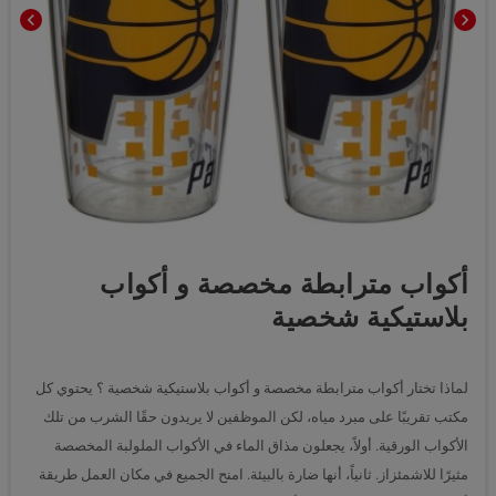
chevron_left
chevron_right
أكواب مترابطة مخصصة و أكواب
بلاستيكية شخصية
لماذا تختار أكواب مترابطة مخصصة و أكواب بلاستيكية شخصية ؟ يحتوي كل
مكتب تقريبًا على مبرد مياه، لكن الموظفين لا يريدون حقًا الشرب من تلك
الأكواب الورقية. أولاً، يجعلون مذاق الماء في الأكواب الملولبة المخصصة
مثيرًا للاشمئزاز. ثانياً، أنها ضارة بالبيئة. امنح الجميع في مكان العمل طريقة