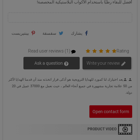
أفضل للبقاء رطبًا باستخدام الأكواب البلاستيكية المخصصة!
يشارك
سقسقة
بينتيريست
Read user reviews (1)
Rating
Ask a question
Write your review
يعد اختيارك لنا كمورد للهدايا الترويجية هو أذكى قرار اتخذته منذ أن قدمنا الهدايا لأكثر
person
person
من 50 علامة تجارية مشهورة في جميع أنحاء العالم ، حيث نعمل مع 37000 عميل في 20
دولة.
Open contact form
PRODUCT VIDEO