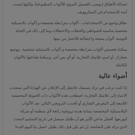
غسالة الأطباق (يوصى بالغسيل اليدوي للأكواب المطبوعة)، ولكنها ليست
آمنة للاستخدام في الميكروويف.
نطاق واسع من الاستخدامات - أكواب مترابطة مخصصة و أكواب بلاستيكية
شخصية مناسبة للشواطئ والحفلات والاحتفالات وما إلى ذلك في الحياة
اليومية. ألوان ممتعة واحتفالية للاختيار من بينها.
يمكننا تخصيص أكواب مترابطة مخصصة و أكواب بلاستيكية شخصية ، ووضع
شعارك، أو اسم علامتك التجارية، أو أي نص آخر، ويمكننا طباعتها بالألوان
الكاملة.
أضواء عالية
إذا كنت ترغب في ترك بصمتك، فانتقل إلى الإعلان عن الهدايا التي ستجذب
الانتباه إلى علامتك التجارية. اصطحب هذه الأكواب ذات الخيوط المخصصة
اللامعة إلى المعرض التجاري أو الحدث الترويجي التالي. تعد الأكواب
البلاستيكية المخصصة بمثابة هدية ترويجية رائعة لأي منظمة أو شركة
لتوزيعها. أفضل ما في الأمر هو أن طلبك سيصل في تاريخ التسليم المحدد
الذي تراه على الشاشة، إن لم يكن قبل ذلك بقليل. اتصل بنا اليوم للبدء!