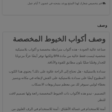
قم بتخصيص شعارك لهذا المنتج ووعد بشحنه في غضون 7 أيام عمل.
local_shipping
وصف
وصف أكواب الخيوط المخصصة
صناعة عالية الجودة - هذه أكواب مترابطة مخصصة و أكواب بلاستيكية
شخصية ليست فقط خالية من مادة BPA ولكنها توفر أيضًا عزلًا مزدوجًا
للجدار وقشًا صلبًا بلون مطابق للقوة والأناقة.
سدادة بلاستيكية - هل تحتاج إلى الراحة علاوة على ذلك؟ يحتوي هذا الكوب
المطبوع أيضًا على سدادة بلاستيكية على القش لإبقائه في مكانه ويتميز
بغطاء لولبي سيوفر لك من معظم سيناريوهات الانسكاب.
التصميم - تبدو هذه الأكواب ذات الخيوط المخصصة رائعة ولها تصميم لافت
للنظر.
آمنة للاستخدام في غسالة الأطباق - آمنة للاستخدام في الرف العلوي من