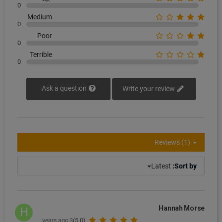
0
Medium
0
Poor
0
Terrible
0
Ask a question
Write your review
Reviews (1)
Latest
Sort by:
Hannah Morse
H
3 years ago
(5.0)