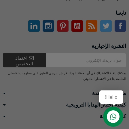
تابعنا
تويتر
آر إس إس
موقع التواصل الاجتماعي الفيسبوك
موقع يوتيوب
بينتيريست
انستغرام
ينكدين
النشرة الإخبارية
اعتماد
التخفيض
يمكنك إلغاء الاشتراك في أي لحظة. لهذا الغرض ، يرجى العثور على معلومات الاتصال
الخاصة بنا في الإشعار القانوني.
مركز المساعدة
Hello!
كيفية اختيار الهدايا الترويجية
كائن الخدمة
Contact us