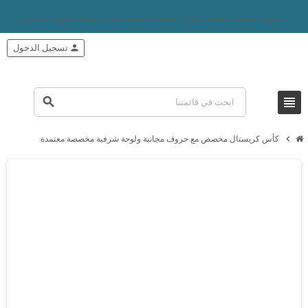
person
تسجيل الدخول
view_headline
search
chevron_right
كأس كريستال مخصص مع حروف مجانية ولوحة شرفية مخصصة معتمدة