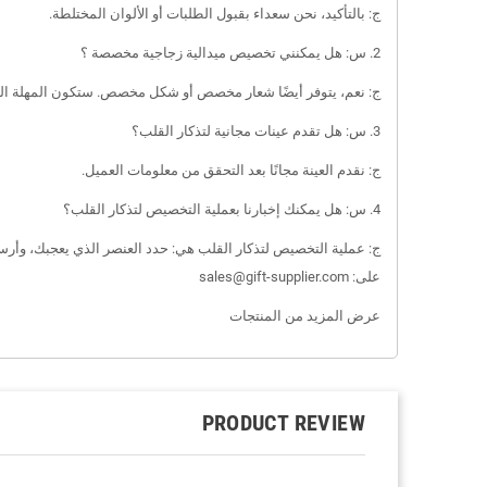
ج: بالتأكيد، نحن سعداء بقبول الطلبات أو الألوان المختلطة.
2. س: هل يمكنني تخصيص ميدالية زجاجية مخصصة ؟
ج: نعم، يتوفر أيضًا شعار مخصص أو شكل مخصص. ستكون المهلة الزمنية أطول مثل 20-5
3. س: هل تقدم عينات مجانية لتذكار القلب؟
ج: نقدم العينة مجانًا بعد التحقق من معلومات العميل.
4. س: هل يمكنك إخبارنا بعملية التخصيص لتذكار القلب؟
ج: عملية التخصيص لتذكار القلب هي: حدد العنصر الذي يعجبك، وأرسل 
على: sales@gift-supplier.com
عرض المزيد من المنتجات
PRODUCT REVIEW