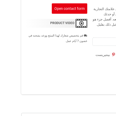
Open contact form
علامتك التجارية
أو حدثك
عه. أفضل جزء هو
PRODUCT VIDEO
بل ذلك بقليل.
قم بتخصيص شعارك لهذا المنتج ووعد بشحنه في
local_shipping
غضون 7 أيام عمل.
بينتيريست