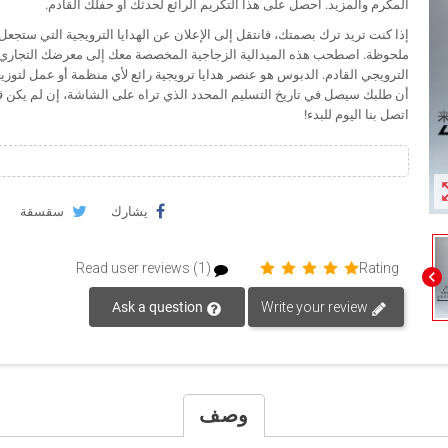
المكرم والمزيد. احصل على هذا التكريم الرائع لحدثك أو حفلك القادم.
إذا كنت تريد ترك بصمتك، فانتقل إلى الإعلان عن الهدايا الترويجية التي ستجعل 
ملحوظة. اصطحب هذه الميدالية الزجاجية المخصصة معك إلى معرضك التجاري 
الترويجي القادم. الدبوس هو عنصر هدايا ترويجية رائع لأي منظمة أو عمل لتوزي
أن طلبك سيصل في تاريخ التسليم المحدد الذي تراه على الشاشة، إن لم يكن ق
اتصل بنا اليوم للبدء!
zoom
يشارك
سقسقة
Read user reviews (1)
Rating
chevron_left
Ask a question
Write your review
وصف