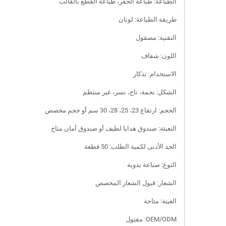
الطباعة: طباعة الحفر، طباعة القطع بالقالب
طريقة الطباعة: لونان
التقنية: مصقول
اللون: شفاف
الاستخدام: تذكار
الشكل: نجمة، تاج، نسر، غير منتظم
الحجم: ارتفاع 23، 25، 28، 30 سم أو حجم مخصص
التعبئة: صندوق هدايا لطيف أو صندوق أمان متاح
الحد الأدنى لكمية الطلب: 50 قطعة
النوع: صناعة يدوية
الشعار: قبول الشعار المخصص
العينة: متاحة
OEM/ODM: مقبول