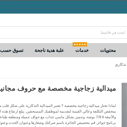
★★★★★
محتويات
خدمات
علبة هدية ناجحة
تسوق حسب ا
تذكاري
ميدالية زجاجية مخصصة مع حروف مجاني
لماذا تختار ميدالية زجاجية مخصصة ؟ تعتبر الميدالية التذكارية على شكل قلب منتجً
منخفض التكلفة وعالي القيمة لتقديمه لموظفيك المستحقين. يبلغ ارتفاع هذه المي
والأنيقة 6 7/8 بوصة، وتتميز بشكل ماسي جذاب مع حواف جميلة ومنطقة طباع
برنامج جوائز. قم بتخصيص الجائزة باسم شركتك وشعارها وعنوان الحدث وعنوا