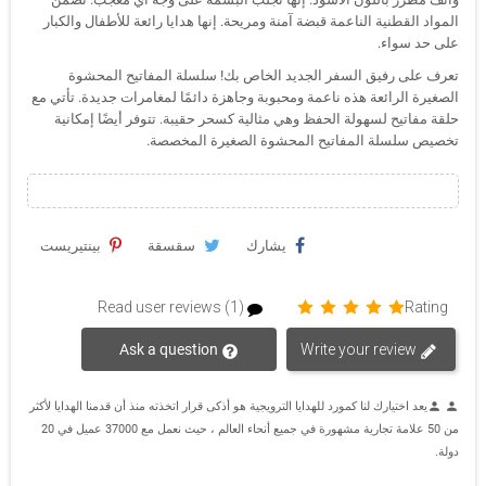
المواد القطنية الناعمة قبضة آمنة ومريحة. إنها هدايا رائعة للأطفال والكبار
على حد سواء.
تعرف على رفيق السفر الجديد الخاص بك! سلسلة المفاتيح المحشوة
الصغيرة الرائعة هذه ناعمة ومحبوبة وجاهزة دائمًا لمغامرات جديدة. تأتي مع
حلقة مفاتيح لسهولة الحفظ وهي مثالية كسحر حقيبة. تتوفر أيضًا إمكانية
تخصيص سلسلة المفاتيح المحشوة الصغيرة المخصصة.
يشارك
سقسقة
بينتيريست
Read user reviews (1)
Rating
Ask a question
Write your review
يعد اختيارك لنا كمورد للهدايا الترويجية هو أذكى قرار اتخذته منذ أن قدمنا الهدايا لأكثر
person
person
من 50 علامة تجارية مشهورة في جميع أنحاء العالم ، حيث نعمل مع 37000 عميل في 20
دولة.