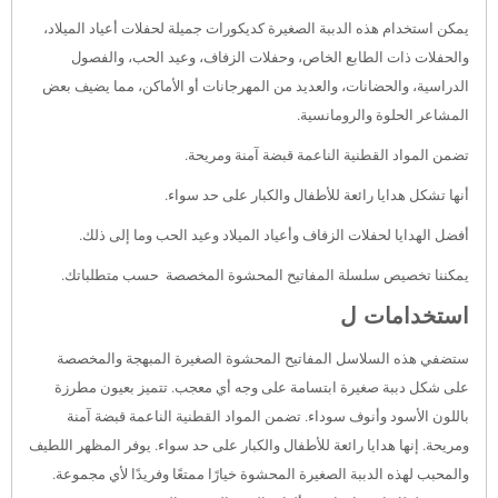
يمكن استخدام هذه الدببة الصغيرة كديكورات جميلة لحفلات أعياد الميلاد،
والحفلات ذات الطابع الخاص، وحفلات الزفاف، وعيد الحب، والفصول
الدراسية، والحضانات، والعديد من المهرجانات أو الأماكن، مما يضيف بعض
المشاعر الحلوة والرومانسية.
تضمن المواد القطنية الناعمة قبضة آمنة ومريحة.
أنها تشكل هدايا رائعة للأطفال والكبار على حد سواء.
أفضل الهدايا لحفلات الزفاف وأعياد الميلاد وعيد الحب وما إلى ذلك.
يمكننا تخصيص سلسلة المفاتيح المحشوة المخصصة حسب متطلباتك.
استخدامات ل
ستضفي هذه السلاسل المفاتيح المحشوة الصغيرة المبهجة والمخصصة
على شكل دببة صغيرة ابتسامة على وجه أي معجب. تتميز بعيون مطرزة
باللون الأسود وأنوف سوداء. تضمن المواد القطنية الناعمة قبضة آمنة
ومريحة. إنها هدايا رائعة للأطفال والكبار على حد سواء. يوفر المظهر اللطيف
والمحبب لهذه الدببة الصغيرة المحشوة خيارًا ممتعًا وفريدًا لأي مجموعة.