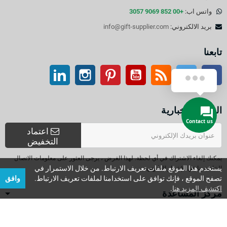
واتس اب:
+00 852 9069 3057
بريد الالكتروني:
info@gift-supplier.com
تابعنا
تويتر
آر إس إس
موقع التواصل الاجتماعي الفيسبوك
موقع يوتيوب
بينتيريست
انستغرام
ينكدين
النشرة الإخبارية
Contact us
اعتماد
التخفيض
يمكنك إلغاء الاشتراك في أي لحظة. لهذا الغرض ، يرجى العثور على معلومات الاتصال
يستخدم هذا الموقع ملفات تعريف الارتباط. من خلال الاستمرار في
الخاصة بنا في الإشعار القانوني.
تصفح الموقع ، فإنك توافق على استخدامنا لملفات تعريف الارتباط.
وافق
اكتشف المزيد هنا
.
مركز المساعدة
كيفية اختيار الهدايا الترويجية