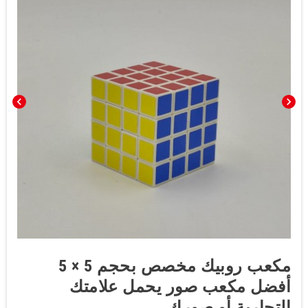
chevron_left
chevron_right
مكعب روبيك مخصص بحجم 5 × 5
أفضل مكعب صور يحمل علامتك
التجارية أو صورك