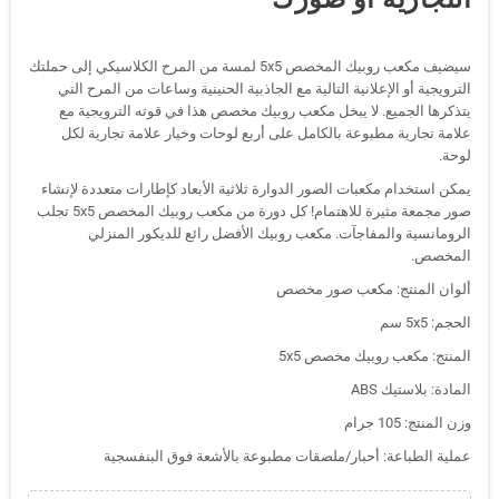
سيضيف مكعب روبيك المخصص 5x5 لمسة من المرح الكلاسيكي إلى حملتك
الترويجية أو الإعلانية التالية مع الجاذبية الحنينية وساعات من المرح التي
يتذكرها الجميع. لا يبخل مكعب روبيك مخصص هذا في قوته الترويجية مع
علامة تجارية مطبوعة بالكامل على أربع لوحات وخيار علامة تجارية لكل
لوحة.
يمكن استخدام مكعبات الصور الدوارة ثلاثية الأبعاد كإطارات متعددة لإنشاء
صور مجمعة مثيرة للاهتمام! كل دورة من مكعب روبيك المخصص 5x5 تجلب
الرومانسية والمفاجآت. مكعب روبيك الأفضل رائع للديكور المنزلي
المخصص.
ألوان المنتج: مكعب صور مخصص
الحجم: 5x5 سم
المنتج: مكعب روبيك مخصص 5x5
المادة: بلاستيك ABS
وزن المنتج: 105 جرام
عملية الطباعة: أحبار/ملصقات مطبوعة بالأشعة فوق البنفسجية