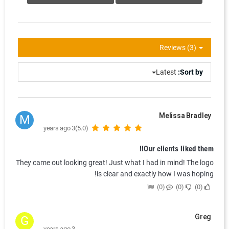
Reviews (3)
Latest
Sort by:
Melissa Bradley
M
3 years ago
(5.0)
Our clients liked them!!
They came out looking great! Just what I had in mind! The logo
is clear and exactly how I was hoping!
0
0
0
Greg
G
3 years ago