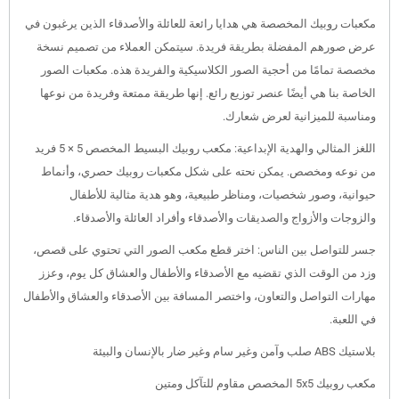
مكعبات روبيك المخصصة هي هدايا رائعة للعائلة والأصدقاء الذين يرغبون في
عرض صورهم المفضلة بطريقة فريدة. سيتمكن العملاء من تصميم نسخة
مخصصة تمامًا من أحجية الصور الكلاسيكية والفريدة هذه. مكعبات الصور
الخاصة بنا هي أيضًا عنصر توزيع رائع. إنها طريقة ممتعة وفريدة من نوعها
ومناسبة للميزانية لعرض شعارك.
اللغز المثالي والهدية الإبداعية: مكعب روبيك البسيط المخصص 5 × 5 فريد
من نوعه ومخصص. يمكن نحته على شكل مكعبات روبيك حصري، وأنماط
حيوانية، وصور شخصيات، ومناظر طبيعية، وهو هدية مثالية للأطفال
والزوجات والأزواج والصديقات والأصدقاء وأفراد العائلة والأصدقاء.
جسر للتواصل بين الناس: اختر قطع مكعب الصور التي تحتوي على قصص،
وزد من الوقت الذي تقضيه مع الأصدقاء والأطفال والعشاق كل يوم، وعزز
مهارات التواصل والتعاون، واختصر المسافة بين الأصدقاء والعشاق والأطفال
في اللعبة.
بلاستيك ABS صلب وآمن وغير سام وغير ضار بالإنسان والبيئة
مكعب روبيك 5x5 المخصص مقاوم للتآكل ومتين