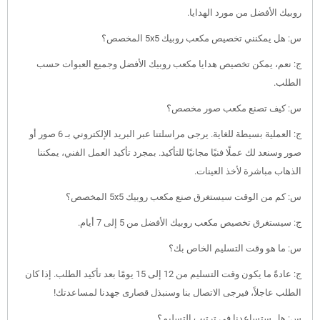
روبيك الأفضل من مورد الهدايا.
س: هل يمكنني تخصيص مكعب روبيك 5x5 المخصص؟
ج: نعم، يمكن تخصيص هدايا مكعب روبيك الأفضل وجميع العبوات حسب
الطلب.
س: كيف تصنع مكعب صور مخصص؟
ج: العملية بسيطة للغاية. يرجى مراسلتنا عبر البريد الإلكتروني بـ 6 صور أو
صور وسنعد لك عملًا فنيًا مجانيًا للتأكيد. بمجرد تأكيد العمل الفني، يمكننا
الذهاب مباشرة لأخذ العينات.
س: كم من الوقت سيستغرق صنع مكعب روبيك 5x5 المخصص؟
ج: سيستغرق تخصيص مكعب روبيك الأفضل من 5 إلى 7 أيام.
س: ما هو وقت التسليم الخاص بك؟
ج: عادةً ما يكون وقت التسليم من 12 إلى 15 يومًا بعد تأكيد الطلب. إذا كان
الطلب عاجلاً، فيرجى الاتصال بنا وسنبذل قصارى جهدنا لمساعدتك!
س: هل ستساعدنا في ترتيب التسليم؟