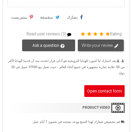
يشارك
سقسقة
بينتيريست
Read user reviews (3)
Rating
Ask a question
Write your review
يعد اختيارك لنا كمورد للهدايا الترويجية هو أذكى قرار اتخذته منذ أن قدمنا الهدايا لأكثر
person
person
من 50 علامة تجارية مشهورة في جميع أنحاء العالم ، حيث نعمل مع 37000 عميل في 20
دولة.
Open contact form
PRODUCT VIDEO
قم بتخصيص شعارك لهذا المنتج ووعد بشحنه في غضون 7 أيام عمل.
local_shipping