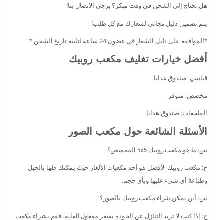
هل تحتاج إلى الشحن في وقت مبكر؟ يرجى الاتصال بنا!
يتم تضمين دليل مجاني لشعارك مع كل طلب!
*الموافقة على دليل الشعار في غضون 24 ساعة لتلبية تاريخ الشحن.*
أفضل خيارات تغليف مكعب روبيك
قياسي: صندوق هدايا
مخصص: متوفر
الملحقات: صندوق هدايا
الأسئلة الشائعة حول مكعب الصور
س: ما هو مكعب روبيك 5x5 المخصص؟
ج: مكعب روبيك الأفضل هو أحد مكعبات الألغاز حيث يمكنك حلها بالحيل
وطباعة أي شيء عليها وبأي حجم.
س: أين يمكن شراء مكعب روبيك بالصور؟
ج: إذا كنت لا تريد التنازل عن الجودة بسعر معقول للغاية، فقم بشراء مكعب