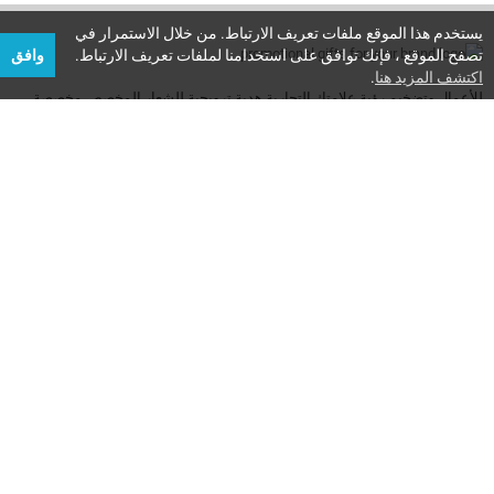
يستخدم هذا الموقع ملفات تعريف الارتباط. من خلال الاستمرار في
تصفح الموقع ، فإنك توافق على استخدامنا لملفات تعريف الارتباط.
وافق
اكتشف المزيد هنا
.
للأعمال وتضخيم رؤية علامتك التجارية.هدية ترويجية للشعار المخصص مخصصة
لعميلك لصنع مواد ترويجية
[...]
الهاتف:
00 852 9069 3057
واتس اب:
+00 852 9069 3057
بريد الالكتروني:
info@gift-supplier.com
تابعنا
تويتر
آر إس إس
موقع التواصل الاجتماعي الفيسبوك
موقع يوتيوب
بينتيريست
انستغرام
ينكدين
النشرة الإخبارية
اعتماد
التخفيض