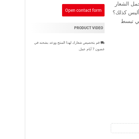
مل الشعار
Open contact form
 أليس كذلك؟
تي تبسط
PRODUCT VIDEO
قم بتخصيص شعارك لهذا المنتج ووعد بشحنه في
local_shipping
غضون 7 أيام عمل.