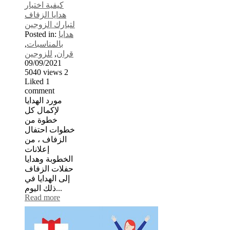
كيفية اختيار
هدايا الزفاف
لتبارك الزوجين
هدايا
Posted in:
بالمناسبات
,
قران
,
للزوجين
09/09/2021
5040
views
2
Liked
1
comment
مورد الهدايا
لإكمال كل
خطوة من
خطوات احتفال
الزفاف ، من
إعلانات
الخطوبة وهدايا
حفلات الزفاف
إلى الهدايا في
ذلك اليوم...
Read more