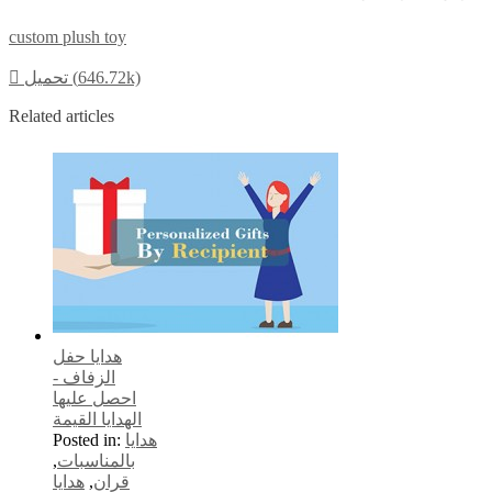
custom plush toy
تحميل (646.72k)

Related articles
هدايا حفل
الزفاف -
احصل عليها
الهدايا القيمة
هدايا
Posted in:
بالمناسبات
,
قران
,
هدايا