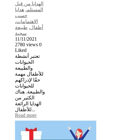
الهدايا من قبل
المستلم
,
هدايا
حسب
الاهتمامات
,
أطفال
,
طبيعة
سجية
11/11/2021
2780
views
0
Liked
تعتبر أنشطة
الحيوانات
والطبيعة
للأطفال مهمة
حقًا لإدراكهم
للحيوانات
والطبيعة. هناك
الكثير من
الهدايا الرائعة
للأطفال...
Read more