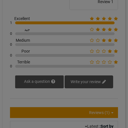
1 Review
Excellent
1
جيد
0
Medium
0
Poor
0
Terrible
0
Ask a question
Write your review
Reviews (1)
Latest
Sort by: