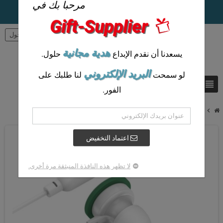
مرحبا بك في
Gift-Supplier
person
تسجيل الدخول
هدية مجانية
يسعدنا أن نقدم الإبداع
حلول.
البريد الإلكتروني
لو سمحت
لنا طلبك على
view_headline
search
الفور.
chevron_right
سماعات أذن بشعار مخصص - صوت وعلامة تجارية متناغمة
اعتماد التخفيض
لا تظهر هذه النافذة المنبثقة مرة أخرى.