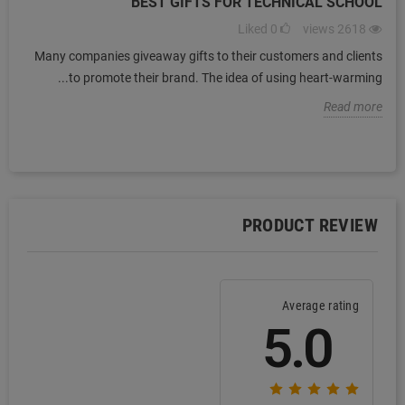
BEST GIFTS FOR TECHNICAL SCHOOL
ص
Liked
0
views
2618
Many companies giveaway gifts to their customers and clients
ه
to promote their brand. The idea of using heart-warming...
ع
e
Read more
PRODUCT REVIEW
Average rating
5.0