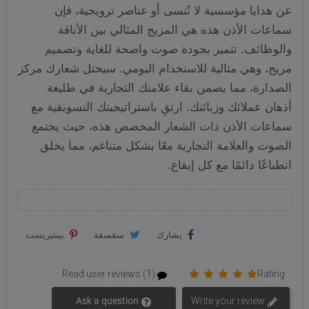
عن هدايا مؤسسية لا تُنسى أو عناصر ترويجية، فإن
سماعات الأذن هذه هي المزيج المثالي بين الأناقة
والوظائف. تتميز بجودة صوت واضحة للغاية وتصميم
مريح، وهي مثالية للاستخدام اليومي. سيحتل شعارك مركز
الصدارة، مما يضمن بقاء علامتك التجارية في طليعة
أذهان عملائك وزبائنك. ارتقِ باستراتيجيتك التسويقية مع
سماعات الأذن ذات الشعار المخصص هذه، حيث يجتمع
الصوت والعلامة التجارية معًا بشكل متناغم، مما يخلق
انطباعًا دائمًا مع كل إيقاع.
يشارك
سقسقة
بينتيريست
Read user reviews (1)
Rating
Ask a question
Write your review