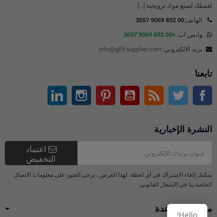
لعميلك لصنع مواد ترويجية
[...]
الهاتف:
00 852 9069 3057
واتس اب:
+00 852 9069 3057
بريد الالكتروني:
info@gift-supplier.com
تابعنا
تويتر
آر إس إس
موقع التواصل الاجتماعي الفيسبوك
موقع يوتيوب
بينتيريست
انستغرام
ينكدين
النشرة الإخبارية
اعتماد
التخفيض
يمكنك إلغاء الاشتراك في أي لحظة. لهذا الغرض ، يرجى العثور على معلومات الاتصال
الخاصة بنا في الإشعار القانوني.
مركز المساعدة
Hello!