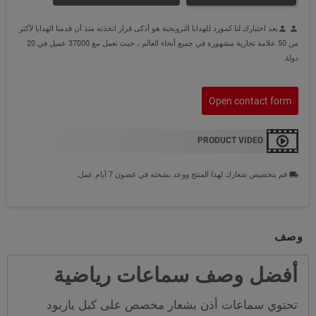
يعد اختيارك لنا كمورد للهدايا الترويجية هو أذكى قرار اتخذته منذ أن قدمنا الهدايا لأكثر
person
person
من 50 علامة تجارية مشهورة في جميع أنحاء العالم ، حيث نعمل مع 37000 عميل في 20
دولة.
Open contact form
PRODUCT VIDEO
قم بتخصيص شعارك لهذا المنتج ووعد بشحنه في غضون 7 أيام عمل.
local_shipping
وصف
أفضل وصف سماعات رياضية
تحتوي سماعات أذن بشعار مخصص على كبل ياربود