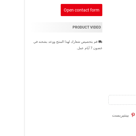
Open contact form
PRODUCT VIDEO
قم بتخصيص شعارك لهذا المنتج ووعد بشحنه في
local_shipping
غضون 7 أيام عمل.
بينتيريست