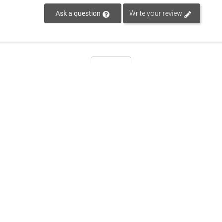
Ask a question
Write your review
وصف
لوصف
ت الانتظار 100 ساعة للفرد / 60 ساعة لإقران القالب. ومدة شحن العلبة ساعتان وسماعات