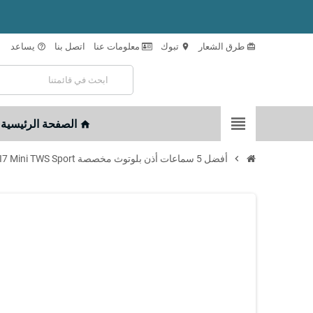
طرق الشعار
تبوك
معلومات عنا
اتصل بنا
يساعد
help_outline
location_on
card_giftcard
view_headline
الصفحة الرئيسية
home
chevron_right
أفضل 5 سماعات أذن بلوتوث مخصصة I7 Mini TWS Sport داخل الأذن