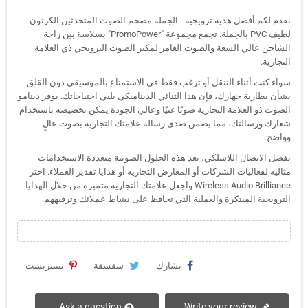
نقدم لكم أفضل هدية ترويجية - الجملة مضخم الصوت المتحدثين الكرتون
لطيف PVC بالجملة. تجمع مجموعة "PromoPower" بسلاسة بين راحة
الشاحن عالي السعة والصوت الغامر لمكبر الصوت الترويجي ذي العلامة
التجارية.
سواء كنت أثناء التنقل أو ترغب فقط في الاستمتاع بالموسيقى دون القلق
بشأن بطارية جهازك، فإن هذا الثنائي الديناميكي يلبي احتياجاتك. يوفر دينامو
الصوت ذو العلامة التجارية صوتًا غنيًا وعالي الجودة يمكن تخصيصه باستخدام
شعارك ورسالتك، مما يضمن صدى رسالة علامتك التجارية بصوت عالٍ
وواضح.
بفضل الاتصال اللاسلكي، تعد هذه الحلول الصوتية متعددة الاستخدامات
مثالية لفعاليات الشركات أو المعارض التجارية أو هدايا تقدير العملاء. اختر
Wireless Audio Brilliance واجعل علامتك التجارية متميزة من خلال الهدايا
الترويجية المبتكرة والعملية التي تحافظ على نشاط عملائك وترفيههم.
يشارك
سقسقة
بينتيريست
Ask a question
Write your review