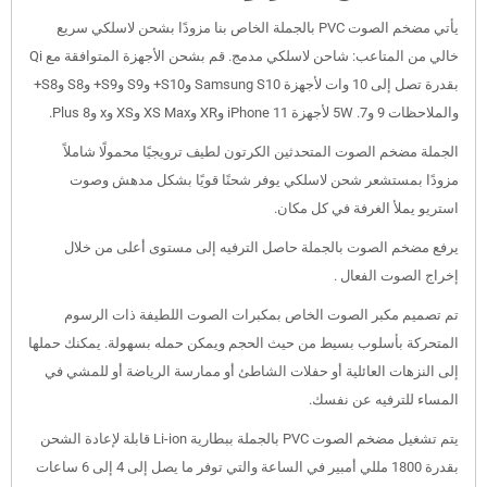
يأتي مضخم الصوت PVC بالجملة الخاص بنا مزودًا بشحن لاسلكي سريع
خالي من المتاعب: شاحن لاسلكي مدمج. قم بشحن الأجهزة المتوافقة مع Qi
بقدرة تصل إلى 10 وات لأجهزة Samsung S10 وS10+ وS9 وS9+ وS8 وS8+
والملاحظات 9 و7. 5W لأجهزة iPhone 11 وXR وXS Max وXS وx و8 Plus.
الجملة مضخم الصوت المتحدثين الكرتون لطيف ترويجيًا محمولًا شاملاً
مزودًا بمستشعر شحن لاسلكي يوفر شحنًا قويًا بشكل مدهش وصوت
استريو يملأ الغرفة في كل مكان.
يرفع مضخم الصوت بالجملة حاصل الترفيه إلى مستوى أعلى من خلال
إخراج الصوت الفعال .
تم تصميم مكبر الصوت الخاص بمكبرات الصوت اللطيفة ذات الرسوم
المتحركة بأسلوب بسيط من حيث الحجم ويمكن حمله بسهولة. يمكنك حملها
إلى النزهات العائلية أو حفلات الشاطئ أو ممارسة الرياضة أو للمشي في
المساء للترفيه عن نفسك.
يتم تشغيل مضخم الصوت PVC بالجملة ببطارية Li-ion قابلة لإعادة الشحن
بقدرة 1800 مللي أمبير في الساعة والتي توفر ما يصل إلى 4 إلى 6 ساعات