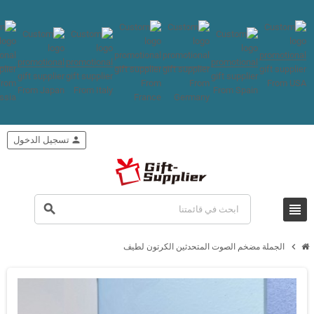
person
تسجيل الدخول
view_headline
search
chevron_right
الجملة مضخم الصوت المتحدثين الكرتون لطيف