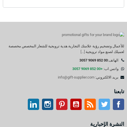
للأعمال وتضخيم رؤية علامتك التجارية.هدية ترويجية للشعار المخصص مخصصة
لعميلك لصنع مواد ترويجية
[...]
الهاتف:
00 852 9069 3057
واتس اب:
+00 852 9069 3057
بريد الالكتروني:
info@gift-supplier.com
تابعنا
تويتر
آر إس إس
موقع التواصل الاجتماعي الفيسبوك
موقع يوتيوب
بينتيريست
انستغرام
ينكدين
النشرة الإخبارية