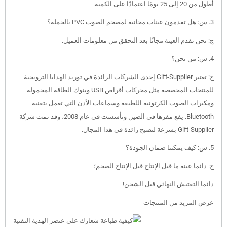
أطول من 20 إلى 25 يومًا اعتمادًا على الكمية.
3. س: هل تقدمون عينات مجانية لمضخم الصوت PVC بالجملة؟
ج: نحن نقدم العينة مجانًا بعد التحقق من معلومات العميل.
4. س: من نحن؟
ج: تعتبر Gift-Supplier إحدى الشركات الرائدة في توريد الهدايا الترويجية
للمنتجات المخصصة مثل محركات أقراص USB وبنوك الطاقة المحمولة
ومكبرات الصوت الكرتونية اللطيفة وسماعات الأذن التي تعمل بتقنية
Bluetooth. يقع مقرها في الصين وتأسست في عام 2008، وقد نمت شركة
Gift-Supplier بسرعة لتصبح رائدة في هذا المجال.
5. س: كيف يمكننا ضمان الجودة؟
ج: دائما عينة ما قبل الإنتاج قبل الإنتاج الضخم؛
دائما التفتيش النهائي قبل الشحن!
عرض المزيد من المنتجات