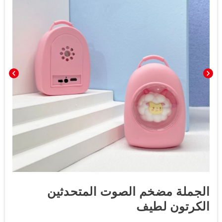
chevron_left
chevron_right
الجملة مضخم الصوت المتحدثين
الكرتون لطيف