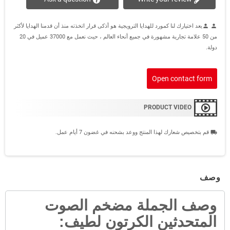
يعد اختيارك لنا كمورد للهدايا الترويجية هو أذكى قرار اتخذته منذ أن قدمنا الهدايا لأكثر
person
person
من 50 علامة تجارية مشهورة في جميع أنحاء العالم ، حيث نعمل مع 37000 عميل في 20
دولة.
Open contact form
PRODUCT VIDEO
قم بتخصيص شعارك لهذا المنتج ووعد بشحنه في غضون 7 أيام عمل.
local_shipping
وصف
وصف
الجملة مضخم الصوت
المتحدثين الكرتون لطيف
: