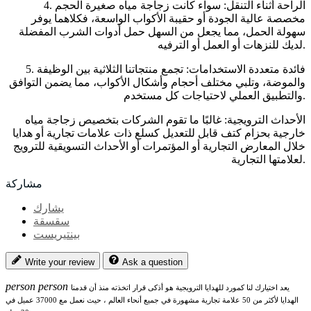
4. الراحة أثناء التنقل: سواء كانت زجاجة مياه صغيرة الحجم
مخصصة عالية الجودة أو حقيبة الأكواب الواسعة، فكلاهما يوفر
سهولة الحمل، مما يجعل من السهل حمل أدوات الشرب المفضلة
لديك للنزهات أو العمل أو الترفيه.
5. فائدة متعددة الاستخدامات: تجمع منتجاتنا الثلاثية بين الوظيفة
والموضة، وتلبي مختلف أحجام وأشكال الأكواب، مما يضمن التوافق
والتطبيق العملي لاحتياجات كل مستخدم.
الأحداث الترويجية: غالبًا ما تقوم الشركات بتخصيص زجاجة مياه
خارجية بحزام كتف قابل للتعديل كسلع ذات علامات تجارية أو هدايا
خلال المعارض التجارية أو المؤتمرات أو الأحداث التسويقية للترويج
لعلامتها التجارية.
مشاركة
يشارك
سقسقة
بينتيريست
Write your review
Ask a question
person
person
يعد اختيارك لنا كمورد للهدايا الترويجية هو أذكى قرار اتخذته منذ أن قدمنا
الهدايا لأكثر من 50 علامة تجارية مشهورة في جميع أنحاء العالم ، حيث نعمل مع 37000 عميل في