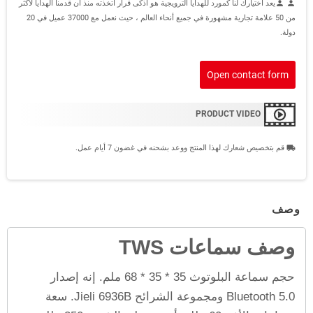
يعد اختيارك لنا كمورد للهدايا الترويجية هو أذكى قرار اتخذته منذ أن قدمنا الهدايا لأكثر
person
person
من 50 علامة تجارية مشهورة في جميع أنحاء العالم ، حيث نعمل مع 37000 عميل في 20
دولة.
Open contact form
PRODUCT VIDEO
قم بتخصيص شعارك لهذا المنتج ووعد بشحنه في غضون 7 أيام عمل.
local_shipping
وصف
وصف سماعات TWS
حجم سماعة البلوتوث 35 * 35 * 68 ملم. إنه إصدار
Bluetooth 5.0 ومجموعة الشرائح Jieli 6936B. سعة