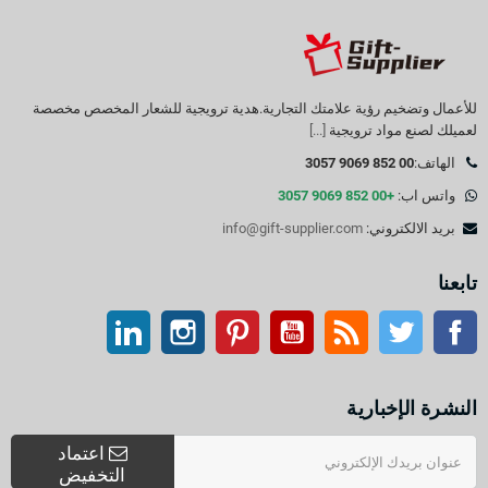
للأعمال وتضخيم رؤية علامتك التجارية.هدية ترويجية للشعار المخصص مخصصة
لعميلك لصنع مواد ترويجية
[...]
الهاتف:
00 852 9069 3057
واتس اب:
+00 852 9069 3057
بريد الالكتروني:
info@gift-supplier.com
تابعنا
تويتر
آر إس إس
موقع التواصل الاجتماعي الفيسبوك
موقع يوتيوب
بينتيريست
انستغرام
ينكدين
النشرة الإخبارية
اعتماد
التخفيض