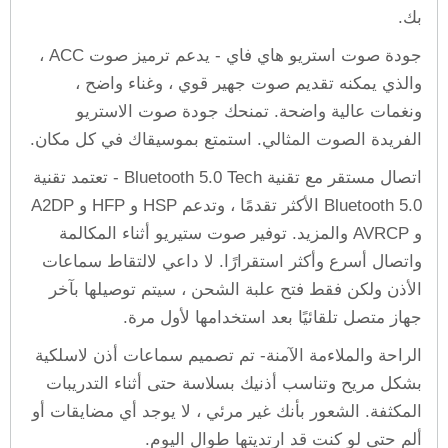
بك.
جودة صوت استريو هاي فاي - يدعم ترميز صوت ACC ،
والذي يمكنه تقديم صوت جهير قوي ، وغناء واضح ،
ونغمات عالية واضحة. تمنحك جودة صوت الاستريو
الفريدة الصوت المثالي. استمتع بموسيقاك في كل مكان.
اتصال مستقر مع تقنية Bluetooth 5.0 Tech - تعتمد تقنية
Bluetooth 5.0 الأكثر تقدمًا ، وتدعم HSP و HFP و A2DP
و AVRCP والمزيد. توفير صوت ستيريو أثناء المكالمة
واتصال أسرع وأكثر استقرارًا. لا داعي لالتقاط سماعات
الأذن ولكن فقط فتح علبة الشحن ، سيتم توصيلها بآخر
جهاز متصل تلقائيًا بعد استخدامها لأول مرة.
الراحة والملاءمة الآمنة- تم تصميم سماعات أذن لاسلكية
بشكل مريح وتناسب أذنيك بسلاسة حتى أثناء التدريبات
المكثفة. الشعور بأنك غير مرئي ، لا يوجد أي مضايقات أو
ألم حتى لو كنت قد ارتديتها طوال اليوم.