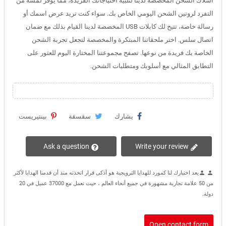
أسلاك الشحن المخصصة لدينا لتلبية احتياجاتك الفريدة، مما يوفر لمسة من
التفرد لروتين الشحن اليومي الخاص بك. سواء كنت تريد عرض اسمك أو
رسالة خاصة، تتيح لك كابلات USB المخصصة لدينا القيام بذلك مع ضمان
اتصال سلس. اختر ملحقاتنا المبتكرة والمخصصة لتجعل تجربة الشحن
الخاصة بك فريدة من نوعها. تصفح مجموعتنا المختارة اليوم للعثور على
التطابق المثالي مع أسلوبك ومتطلبات الشحن.
يشارك
سقسقة
بينتيريست
Ask a question
Write your review
يعد اختيارك لنا كمورد للهدايا الترويجية هو أذكى قرار اتخذته منذ أن قدمنا الهدايا لأكثر
person
person
من 50 علامة تجارية مشهورة في جميع أنحاء العالم ، حيث نعمل مع 37000 عميل في 20
دولة.
Open contact form