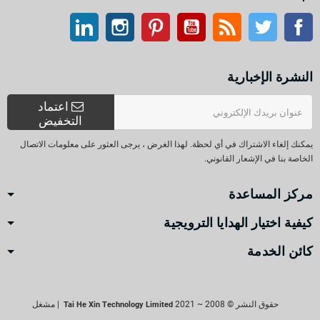
تويتر
آر إس إس
موقع التواصل الاجتماعي الفيسبوك
موقع يوتيوب
بينتيريست
انستغرام
ينكدين
النشرة الإخبارية
اعتماد
التخفيض
يمكنك إلغاء الاشتراك في أي لحظة. لهذا الغرض ، يرجى العثور على معلومات الاتصال
الخاصة بنا في الإشعار القانوني.
مركز المساعدة
كيفية اختيار الهدايا الترويجية
كائن الخدمة
حقوق النشر © 2008 ~ 2021
| مشغل
Tai He Xin Technology Limited