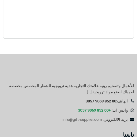
للأعمال وتضخيم رؤية علامتك التجارية.هدية ترويجية للشعار المخصص مخصصة
لعميلك لصنع مواد ترويجية
[...]
الهاتف:
00 852 9069 3057
واتس اب:
+00 852 9069 3057
بريد الالكتروني:
info@gift-supplier.com
تابعنا