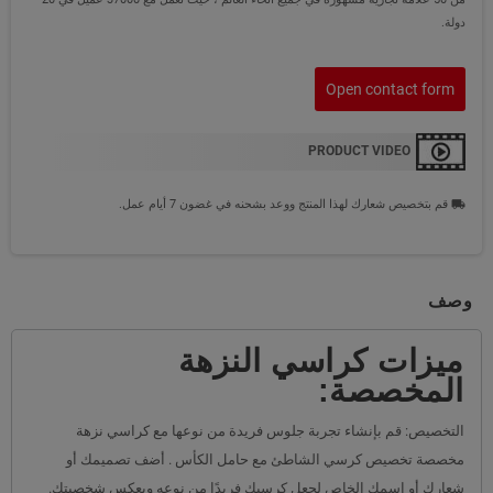
دولة.
Open contact form
PRODUCT VIDEO
قم بتخصيص شعارك لهذا المنتج ووعد بشحنه في غضون 7 أيام عمل.
local_shipping
وصف
ميزات كراسي النزهة
المخصصة:
التخصيص: قم بإنشاء تجربة جلوس فريدة من نوعها مع كراسي نزهة
مخصصة تخصيص كرسي الشاطئ مع حامل الكأس . أضف تصميمك أو
شعارك أو اسمك الخاص لجعل كرسيك فريدًا من نوعه ويعكس شخصيتك.