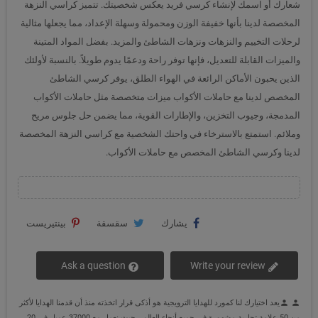
شعارك أو اسمك لإنشاء كرسي فريد يعكس شخصيتك. تتميز كراسي النزهة
المخصصة لدينا بأنها خفيفة الوزن ومحمولة وسهلة الإعداد، مما يجعلها مثالية
لرحلات التخييم والنزهات ونزهات الشاطئ والمزيد. بفضل المواد المتينة
والميزات القابلة للتعديل، فإنها توفر راحة ودعمًا يدوم طويلاً. بالنسبة لأولئك
الذين يحبون الأماكن الرائعة في الهواء الطلق، يوفر كرسي الشاطئ
المخصص لدينا مع حاملات الأكواب ميزات متخصصة مثل حاملات الأكواب
المدمجة، وجيوب التخزين، والإطارات القوية، مما يضمن حل جلوس مريح
وملائم. استمتع بالاسترخاء في واحتك الشخصية مع كراسي النزهة المخصصة
لدينا وكرسي الشاطئ المخصص مع حاملات الأكواب.
يشارك
سقسقة
بينتيريست
Ask a question
Write your review
يعد اختيارك لنا كمورد للهدايا الترويجية هو أذكى قرار اتخذته منذ أن قدمنا الهدايا لأكثر
person
person
من 50 علامة تجارية مشهورة في جميع أنحاء العالم ، حيث نعمل مع 37000 عميل في 20