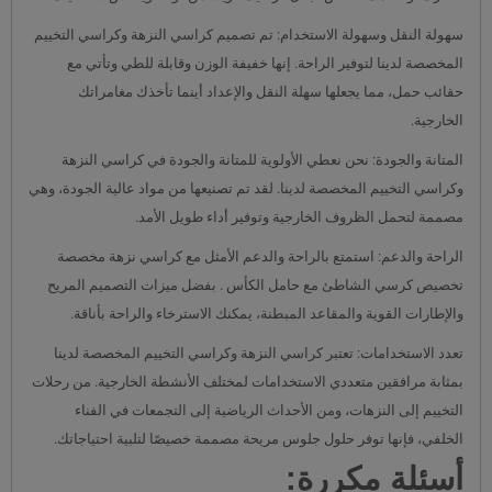
سهولة النقل وسهولة الاستخدام: تم تصميم كراسي النزهة وكراسي التخييم
المخصصة لدينا لتوفير الراحة. إنها خفيفة الوزن وقابلة للطي وتأتي مع
حقائب حمل، مما يجعلها سهلة النقل والإعداد أينما تأخذك مغامراتك
الخارجية.
المتانة والجودة: نحن نعطي الأولوية للمتانة والجودة في كراسي النزهة
وكراسي التخييم المخصصة لدينا. لقد تم تصنيعها من مواد عالية الجودة، وهي
مصممة لتحمل الظروف الخارجية وتوفير أداء طويل الأمد.
الراحة والدعم: استمتع بالراحة والدعم الأمثل مع كراسي نزهة مخصصة
تخصيص كرسي الشاطئ مع حامل الكأس . بفضل ميزات التصميم المريح
والإطارات القوية والمقاعد المبطنة، يمكنك الاسترخاء والراحة بأناقة.
تعدد الاستخدامات: تعتبر كراسي النزهة وكراسي التخييم المخصصة لدينا
بمثابة مرافقين متعددي الاستخدامات لمختلف الأنشطة الخارجية. من رحلات
التخييم إلى النزهات، ومن الأحداث الرياضية إلى التجمعات في الفناء
الخلفي، فإنها توفر حلول جلوس مريحة مصممة خصيصًا لتلبية احتياجاتك.
أسئلة مكررة: