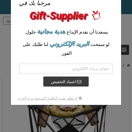
مرحبا بك في
Gift-Supplier
person
تسجيل الدخول
هدية مجانية
يسعدنا أن نقدم الإبداع
حلول.
البريد الإلكتروني
لو سمحت
لنا طلبك على
view_headline
search
الفور.
chevron_right
كراسي نزهة مخصصة تخصيص كرسي الشاطئ مع حامل الكأس
اعتماد التخفيض
لا تظهر هذه النافذة المنبثقة مرة أخرى.