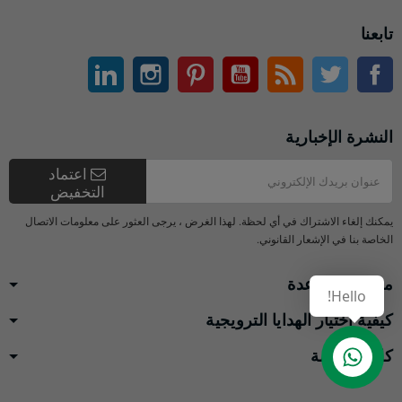
تابعنا
تويتر
آر إس إس
موقع التواصل الاجتماعي الفيسبوك
موقع يوتيوب
بينتيريست
انستغرام
ينكدين
النشرة الإخبارية
اعتماد
التخفيض
يمكنك إلغاء الاشتراك في أي لحظة. لهذا الغرض ، يرجى العثور على معلومات الاتصال
الخاصة بنا في الإشعار القانوني.
مركز المساعدة
Hello!
كيفية اختيار الهدايا الترويجية
كائن الخدمة