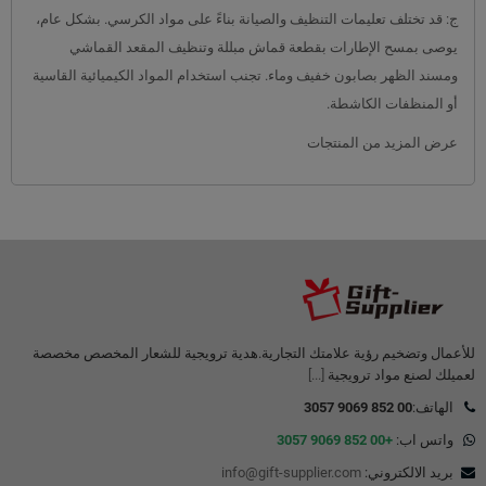
ج: قد تختلف تعليمات التنظيف والصيانة بناءً على مواد الكرسي. بشكل عام،
يوصى بمسح الإطارات بقطعة قماش مبللة وتنظيف المقعد القماشي
ومسند الظهر بصابون خفيف وماء. تجنب استخدام المواد الكيميائية القاسية
أو المنظفات الكاشطة.
عرض المزيد من المنتجات
للأعمال وتضخيم رؤية علامتك التجارية.هدية ترويجية للشعار المخصص مخصصة
لعميلك لصنع مواد ترويجية
[...]
الهاتف:
00 852 9069 3057
واتس اب:
+00 852 9069 3057
بريد الالكتروني:
info@gift-supplier.com