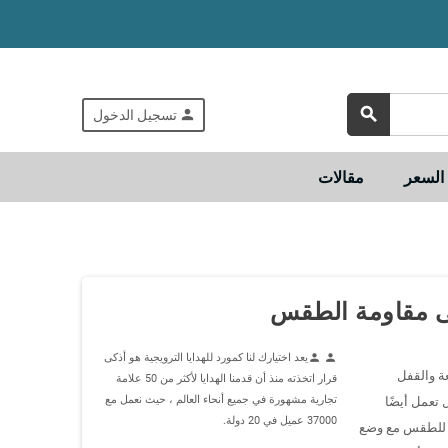
search
person
تسجيل الدخول
لسعر
مقالات
على مقاومة الطقس
يعد اختيارك لنا كمورد للهدايا الترويجية هو أذكى
person
person
ة والقفل
قرار اتخذته منذ أن قدمنا الهدايا لأكثر من 50 علامة
تجارية مشهورة في جميع أنحاء العالم ، حيث نعمل مع
 تعمل أيضًا
37000 عميل في 20 دولة.
وم للطقس مع وضع