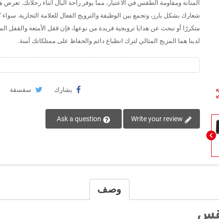
المتانة ومقاومة الطقس في الاعتبار، مما يوفر راحة البال أثناء رحلاتك. تعرض ه
شعارك بشكل بارز، وتجمع بين الوظيفة والترويج الفعال للعلامة التجارية. سواء 
متكررًا أو تبحث عن هدايا ترويجية فريدة من نوعها، فإن قفل الأمتعة والقفل ا
لدينا هما المزيج المثالي لترك انطباع دائم والحفاظ على ممتلكاتك آمنة.
يشارك
سقسقة
zoom
Ask a question
Write your review
chevron_left
وصف
طقس