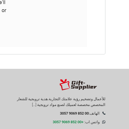
للأعمال وتضخيم رؤية علامتك التجارية.هدية ترويجية للشعار
المخصص مخصصة لعميلك لصنع مواد ترويجية
[...]
الهاتف:
00 852 9069 3057
واتس اب:
+00 852 9069 3057