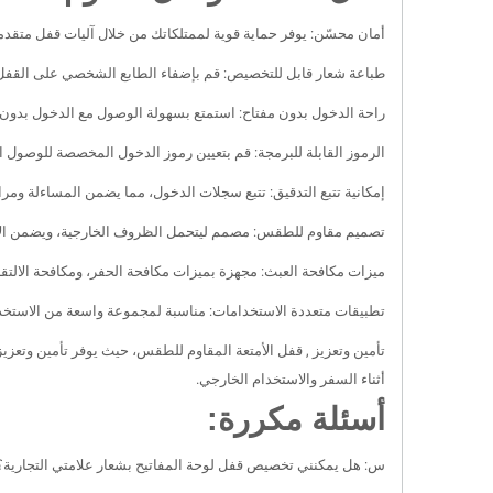
أمان محسّن: يوفر حماية قوية لممتلكاتك من خلال آليات قفل متقدمة 
طباعة شعار قابل للتخصيص: قم بإضفاء الطابع الشخصي على القفل أو 
راحة الدخول بدون مفتاح: استمتع بسهولة الوصول مع الدخول بدون مف
الرموز القابلة للبرمجة: قم بتعيين رموز الدخول المخصصة للوصول
إمكانية تتبع التدقيق: تتبع سجلات الدخول، مما يضمن المساءلة ومر
تصميم مقاوم للطقس: مصمم ليتحمل الظروف الخارجية، ويضمن الأداء
ميزات مكافحة العبث: مجهزة بميزات مكافحة الحفر، ومكافحة الالتق
تطبيقات متعددة الاستخدامات: مناسبة لمجموعة واسعة من الاستخدام
تأمين وتعزيز , قفل الأمتعة المقاوم للطقس، حيث يوفر تأمين وتعزيز
أثناء السفر والاستخدام الخارجي.
أسئلة مكررة:
س: هل يمكنني تخصيص قفل لوحة المفاتيح بشعار علامتي التجارية؟