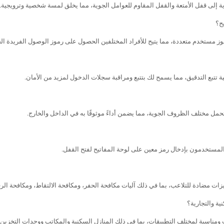
ة إلى قفل الأمتعة والقفل المقاوم للعوامل الجوية، مما يخلق لمسة شخصية وترويجية.
ح؟
وز مستخدم متعددة، مما يتيح للأفراد المختلفين الحصول على رموز الوصول الفريدة ال
ية تتبع التدقيق، مما يسمح لك بتتبع ومراقبة سجلات الدخول لمزيد من الأمان.
لتحمل مختلف الظروف الجوية، مما يضمن أداءً موثوقًا به في الداخل والخارج.
لمستخدمون بإدخال رمز معين على لوحة المفاتيح لفتح القفل.
ميزات مضادة للتلاعب، بما في ذلك آليات مكافحة الحفر، ومكافحة الالتقاط، ومكافحة الرق
ة والتجارية؟
امات ومناسبة لمختلف التطبيقات، بما في ذلك المنازل السكنية والمكاتب ووحدات التخزين 