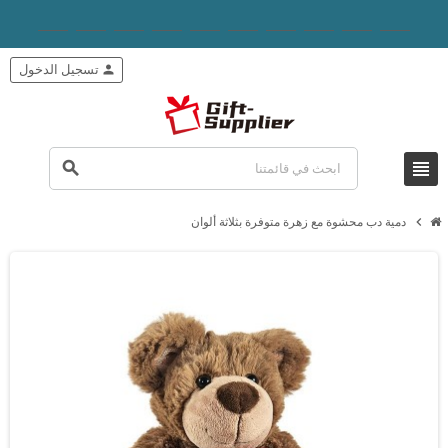
person
تسجيل الدخول
view_headline
search
chevron_right
دمية دب محشوة مع زهرة متوفرة بثلاثة ألوان