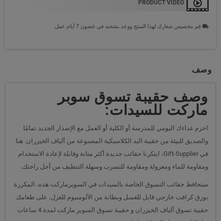
PRODUCT VIDEO
قم بتخصيص شعارك لهذا المنتج ووعد بشحنه في غضون 7 أيام عمل.
local_shipping
وصف
وصف حقيبة تسوق سوبر
ماركت للسيدات:
احزم غداءك اليومي للمدرسة أو الكلية أو العمل مع الإصدار الجديد تمامًا
والصديق للبيئة من حقيبة اليد الكلاسيكية المصنوعة من ألياف الخيزران. هنا
في Gift-Supplier، ابتكرنا حقائب جديدة أكثر متانة وقابلة لإعادة الاستخدام
ومقاومة للماء ومعزولة ومقاومة للتسرب وسهلة التنظيف من أجل راحتك.
ستحافظ حقائب التسوق الخاصة بالسيدات في السوبرماركت هذه، المكررة
بورق كرافت خارجي قابل للغسل وبطانة من الألومنيوم للعزل، على طعامك
حقيبة تسوق ألياف الخيزران و حقيبة تسوق السوبر ماركت لمدة 4 ساعات