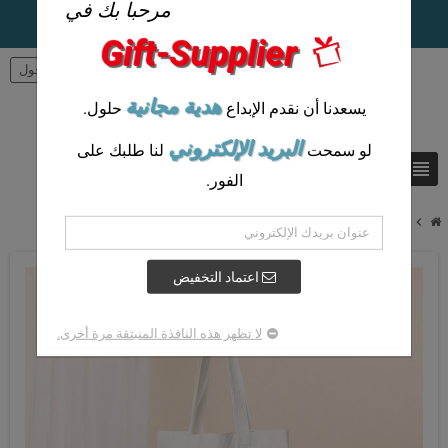
مرحبا بك في
Gift-Supplier
person
تسجيل الدخول
هدية مجانية
يسعدنا أن نقدم الإبداع
حلول.
البريد الإلكتروني
لو سمحت
لنا طلبك على
view_headline
search
الفور.
chevron_right
حقيبة تسوق ألياف الخيزران و حقيبة تسوق السوبر ماركت
اعتماد التخفيض
لا تظهر هذه النافذة المنبثقة مرة أخرى.