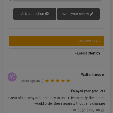
0
Ask a question
Write your review
Reviews (1)
Latest
Sort by:
Walter Lincoln
W
3 years ago
(5.0)
Enjoyed your products
Great all the way around! Easy to use. Clients really liked them.
I would order these again without any changes.
0
0
0