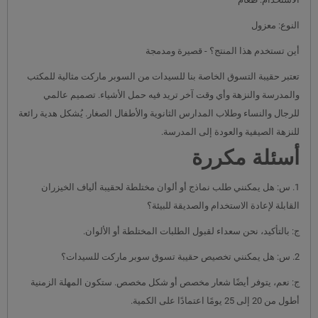
النوع: معزول
أين تستخدم هذا المنتج؟ - قصيرة ومدمجة
تعتبر حقيبة التسوق الخاصة بنا للسيدات من السوبر ماركت مثالية للمكتب
والمدرسة والنزهة وأي وقت آخر تريد فيه حمل الأشياء. تصميم عالمي
للرجال والنساء وطلاب المدارس الثانوية والأطفال الصغار. يُشكل هدية رائعة
للنزهة الصيفية والعودة إلى المدرسة.
أسئلة مكررة
1. س: هل يمكنني طلب نماذج أو ألوان مختلطة لحقيبة ألياف الخيزران
القابلة لإعادة الاستخدام والصديقة للبيئة؟
ج: بالتأكيد، نحن سعداء لقبول الطلبات المختلطة أو الألوان.
2. س: هل يمكنني تخصيص حقيبة تسوق سوبر ماركت للسيدات؟
ج: نعم، يتوفر أيضًا شعار مخصص أو شكل مخصص. ستكون المهلة الزمنية
أطول من 20 إلى 25 يومًا اعتمادًا على الكمية.