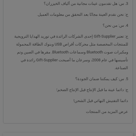
3. س: هل تقدمون عينات مجانية من ألياف الخيزران؟
ج: نحن نقدم العينة مجانًا بعد التحقق من معلومات العميل.
4. س: من نحن؟
ج: تعتبر Gift-Supplier إحدى الشركات الرائدة في توريد الهدايا الترويجية
للمنتجات المخصصة مثل محركات أقراص USB وبنوك الطاقة المحمولة
ومكبرات صوت Bluetooth وسماعات Bluetooth. مقرها في الصين وتم
تأسيسها في عام 2008، وسرعان ما أصبحت Gift-Supplier رائدة في
الصناعة.
5. س: كيف يمكننا ضمان الجودة؟
ج: دائما عينة ما قبل الإنتاج قبل الإنتاج الضخم؛
دائما التفتيش النهائي قبل الشحن!
عرض المزيد من المنتجات