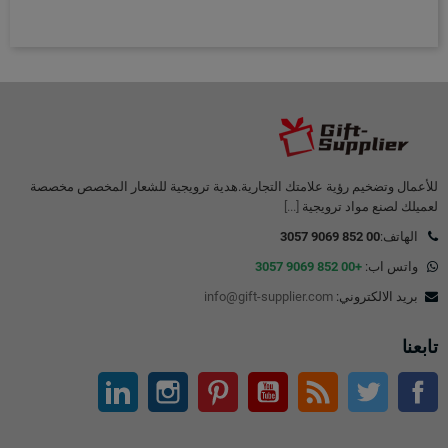
للأعمال وتضخيم رؤية علامتك التجارية.هدية ترويجية للشعار المخصص مخصصة
لعميلك لصنع مواد ترويجية
[...]
الهاتف:
00 852 9069 3057
واتس اب:
+00 852 9069 3057
بريد الالكتروني:
info@gift-supplier.com
تابعنا
تويتر
آر إس إس
موقع التواصل الاجتماعي الفيسبوك
موقع يوتيوب
بينتيريست
انستغرام
ينكدين