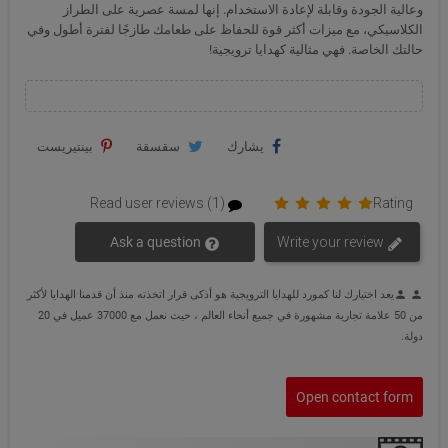
وعالية الجودة وقابلة لإعادة الاستخدام. إنها لمسة عصرية على الطراز
الكلاسيكي، مع ميزات أكثر قوة للحفاظ على طعامك طازجًا لفترة أطول وفي
حالتك الخاصة. فهي مثالية كهدايا ترويجية!
يشارك
سقسقة
بينتيريست
Read user reviews (1)
Rating
Ask a question
Write your review
يعد اختيارك لنا كمورد للهدايا الترويجية هو أذكى قرار اتخذته منذ أن قدمنا الهدايا لأكثر
person
person
من 50 علامة تجارية مشهورة في جميع أنحاء العالم ، حيث نعمل مع 37000 عميل في 20
دولة.
Open contact form