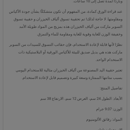
وباردًا لمدة تصل إلى 10 ساعات.
عند قراءة الورق كمادة، من المفهوم أن تكون متشككًا بشأن جودة الأكياس
ومقاومتها. لا حاجة لذلك! تم تحقيبة تسوق ألياف الخيزران و حقيبة تسوق
السوبر ماركت من ألياف الخيزران هذه بمزيج من المواد طويلة الأمد
وخفيفة الوزن للغاية وقوية للغاية ومقاومة للماء والتمزق.
نظرًا لأنها قابلة لإعادة الاستخدام، فإن حقائب التسوق للسيدات من السوبر
ماركت هذه هي بديل صديق للبيئة للأكياس الورقية أو البلاستيكية ذات
الاستخدام الواحد.
تعتبر حقيبة اليد المصنوعة من ألياف الخيزران مثالية للاستخدام اليومي
بسبب متانتها الممتازة وسعة كبيرة وتصميم قابل لإعادة الاستخدام.
تفاصيل المنتج:
الأبعاد: الطول 24 سم، العرض 12 سم، الارتفاع 38 سم
الوزن: 9.07 جرام
المواد: رقائق الألومنيوم
الاستخدام: طعام