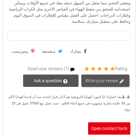
وصغير الحجم، مما يجعل من السهل حمله معك في جميع الأوقات، ويمكن
استخدامه للتحقق من ضغط الهواء في العناصر الأخرى مثل الكرات الرياضية
وإطارات الدراجات. احصل على أفضل مقياس للإطارات في السوق اليوم
وحافظ على تشغيل سيارتك بسلاسة.
يشارك
سقسقة
بينتيريست
Read user reviews (1)
Rating
Ask a question
Write your review
يعد اختيارك لنا كمورد للهدايا الترويجية هو أذكى قرار اتخذته منذ أن قدمنا الهدايا لأكثر
person
person
من 50 علامة تجارية مشهورة في جميع أنحاء العالم ، حيث نعمل مع 37000 عميل في 20
دولة.
Open contact form