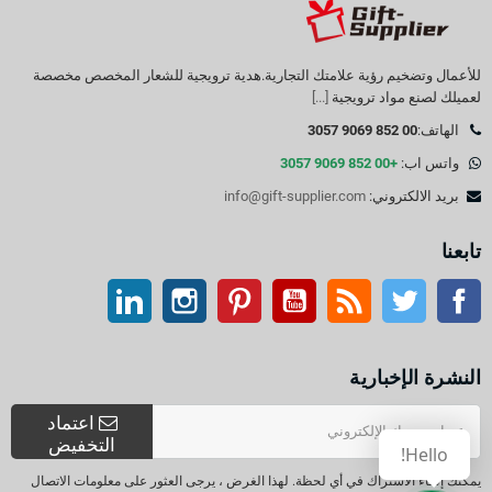
للأعمال وتضخيم رؤية علامتك التجارية.هدية ترويجية للشعار المخصص مخصصة
لعميلك لصنع مواد ترويجية
[...]
الهاتف:
00 852 9069 3057
واتس اب:
+00 852 9069 3057
بريد الالكتروني:
info@gift-supplier.com
تابعنا
تويتر
آر إس إس
موقع التواصل الاجتماعي الفيسبوك
موقع يوتيوب
بينتيريست
انستغرام
ينكدين
النشرة الإخبارية
اعتماد
التخفيض
يمكنك إلغاء الاشتراك في أي لحظة. لهذا الغرض ، يرجى العثور على معلومات الاتصال