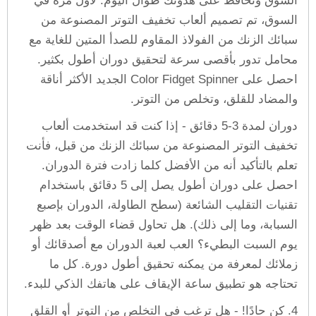
السوق وتحافظ على هدوئك طوال اليوم. لأول مرة في
السوق، تم تصميم ألعاب تخفيف التوتر المصنوعة من
سبائك الزنك من الفولاذ المقاوم للصدأ المتين للغاية مع
محامل تدور بأقصى سرعة لتحقيق دوران أطول بكثير.
احصل على Color Fidget Spinner الجديد الأكثر أناقة
والمضاد للقلق، وتخلص من التوتر.
دوران لمدة 3-5 دقائق - إذا كنت قد استخدمت ألعاب
تخفيف التوتر المصنوعة من سبائك الزنك من قبل، فأنت
تعلم بالتأكيد أنه من الأفضل كلما زادت فترة الدوران.
احصل على دوران أطول يصل إلى 5 دقائق باستخدام
تقنيات التقليب الشائعة (سطح الطاولة، الدوران بإصبع
السبابة، وما إلى ذلك). هل تحاول قضاء الوقت بعد ظهر
يوم السبت البطيء؟ العب لعبة الدوران مع أصدقائك أو
زملائك لمعرفة من يمكنه تحقيق أطول دورة. كل ما
تحتاجه هو تطبيق ساعة الإيقاف على هاتفك الذكي للبدء.
4. كن حادًا! - هل ترغب في التخلص من التوتر أو القلق