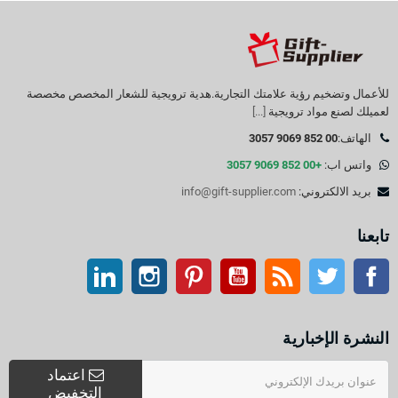
للأعمال وتضخيم رؤية علامتك التجارية.هدية ترويجية للشعار المخصص مخصصة
لعميلك لصنع مواد ترويجية
[...]
الهاتف:
00 852 9069 3057
واتس اب:
+00 852 9069 3057
بريد الالكتروني:
info@gift-supplier.com
تابعنا
تويتر
آر إس إس
موقع التواصل الاجتماعي الفيسبوك
موقع يوتيوب
بينتيريست
انستغرام
ينكدين
النشرة الإخبارية
اعتماد
التخفيض