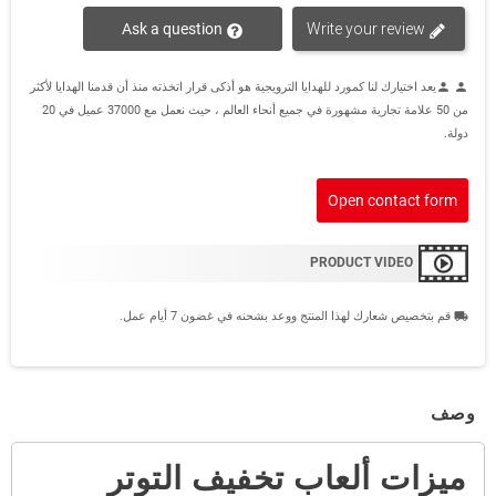
Ask a question
Write your review
يعد اختيارك لنا كمورد للهدايا الترويجية هو أذكى قرار اتخذته منذ أن قدمنا الهدايا لأكثر
person
person
من 50 علامة تجارية مشهورة في جميع أنحاء العالم ، حيث نعمل مع 37000 عميل في 20
دولة.
Open contact form
PRODUCT VIDEO
قم بتخصيص شعارك لهذا المنتج ووعد بشحنه في غضون 7 أيام عمل.
local_shipping
وصف
ميزات ألعاب تخفيف التوتر