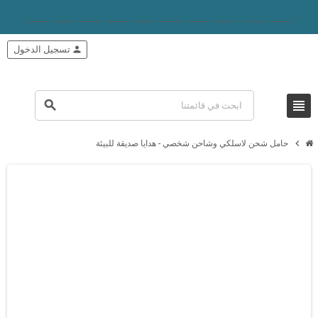
person
تسجيل الدخول
view_headline
search
chevron_right
حامل شحن لاسلكي وشاحن شخصي - هدايا صديقة للبيئة